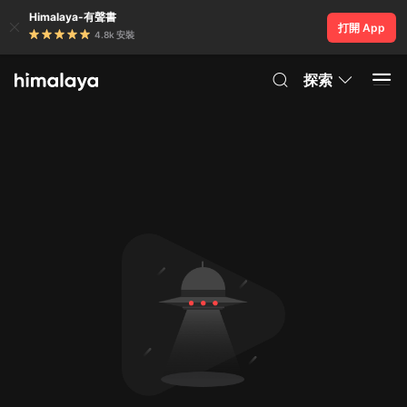
Himalaya-有聲書
打開 App
4.8k 安裝
探索