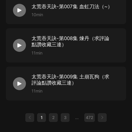
太荒吞天訣-第007集 血虹刀法（~）
原著：鐵馬飛橋
10min
總監制：何樂
監制：王琳琳 茗予
制作人：子龍 野兔 貂蟬
太荒吞天訣-第008集 煉丹（求評論
版權引入：劉依
點讚收藏三連）
項目編審：余宇婷
11min
運營策劃：余桂華 王朔
作品監制：有聲的紫襟
太荒吞天訣-第009集 土崩瓦狗（求
導演：曉洱
評論點讚收藏三連）
后期：樂陶
11min
對軌：清糖
畫本：智圓
審核：小胖紙
1
2
3
...
472
美工：幻夜兒