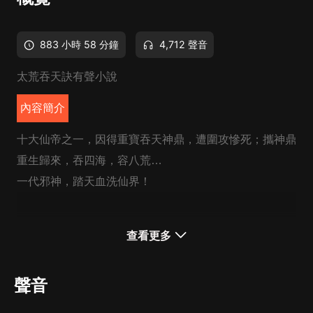
883 小時 58 分鐘
4,712 聲音
太荒吞天訣有聲小說
內容簡介
十大仙帝之一，因得重寶吞天神鼎，遭圍攻慘死；攜神鼎
重生歸來，吞四海，容八荒…
一代邪神，踏天血洗仙界！
CAST
查看更多
有聲的紫襟-範臻
聲音
優雅：旁白
（紫襟劇社）浪潮-柳無邪