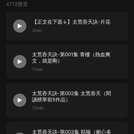
4712聲音
（紫襟劇社）陳生-徐義林
冬菱扇-徐淩雪，獨孤雨
【正文在下面↓】太荒吞天訣-片花
（紫襟劇社）軟軟-陳樂瑤，星蓮
3min
（紫襟劇社）小崴崴-齊凝雲，沐月影，陳琳
（紫襟劇社）戚曉-百里清，陳若煙，秦蕾
（紫襟劇社）酒鯉-藍若雨，慕容儀
太荒吞天訣-第001集 青樓（熱血爽
文，就是剛）
酥栗-簡杏兒，嚴如玉
11min
子銘-左弘，柏雲
諾辰-鬆陵
愛吃羊的老羊-畢宮宇，鬆天豪
太荒吞天訣-第002集 太荒吞天（閱
（紫襟劇社）儲彬-雷濤
讀榜單前5作品）
（紫襟劇社）呼呼哈哈波-藍余
12min
（紫襟劇社）樹袋熊-胡適，雲嵐閣主
蘇墨珝-李生生
太荒吞天訣-第003集 聒噪（耐心多
斐鳴-週桐，杜明澤，狼牙