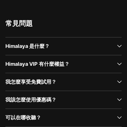
購買須知
1、本作品為付費有聲書，前190集為免費試聽，購買成
常見問題
功后，即可收聽，可下載重復收聽。
2、版權歸原作者所有，嚴禁翻錄成任何形式，嚴禁在任
何第三方平臺傳播，違者將追究其法律責任。
Himalaya 是什麼？
Himalaya VIP 有什麼權益？
我怎麼享受免費試用？
我該怎麼使用優惠碼？
可以在哪收聽？