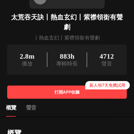
太荒吞天訣丨熱血玄幻丨紫襟領銜有聲
劇
丨熱血玄幻丨紫襟領銜有聲劇
2.8m
883h
4712
播放
專輯時長
聲音
新人領7天免費試用
打開APP收聽
概覽
聲音
概覽