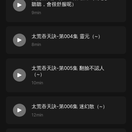
聽聽，會很舒服呢）
羅梓弦-矛大師
9min
馮嵐-田野泉，趙元甲
狐匿-薛品之，上官才
南澤-秦碧玉，羅初蝶
太荒吞天訣-第004集 靈元（~）
安陌-週虎，文鬆
8min
我生我在-桑言，諶麒麟
（紫襟劇社）山與-白宇，張青
太荒吞天訣-第005集 翻臉不認人
（紫襟劇社）鴇哥哥-羅昭君，李楠香
（~）
浮沉貓-薛玉，陳路
10min
（紫襟劇社）漾鑫之心-薛常青
怪貓病-霍大師，田岐沙
太荒吞天訣-第006集 迷幻散（~）
STAFF
12min
版權方：縱橫中文網
出品：喜馬拉雅