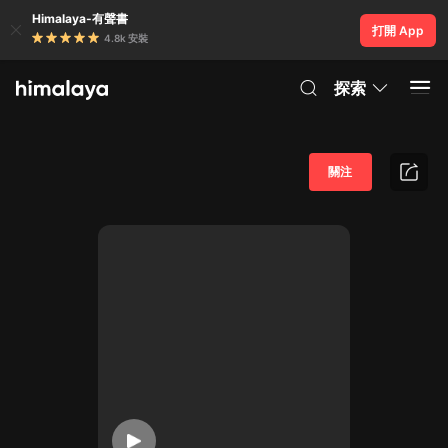
Himalaya-有聲書
打開 App
4.8k 安裝
探索
關注