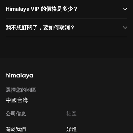
Himalaya VIP 的價格是多少？
我不想訂閱了，要如何取消？
通過網頁端訂閱如何取消？
點擊這裡
通過手機端訂閱如何取消？
選擇您的地區
Apple Store取消訂閱
中國台湾
方法
Google Play取消訂閱方法
公司信息
社區
關於我們
媒體