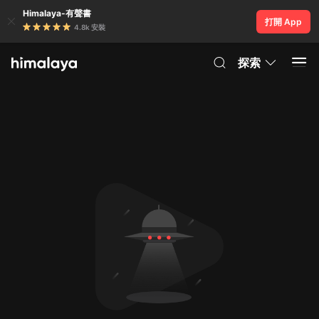
Himalaya-有聲書
打開 App
4.8k 安裝
探索