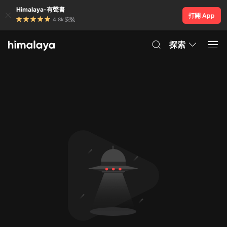
Himalaya-有聲書
打開 App
4.8k 安裝
探索