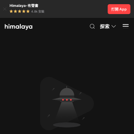
Himalaya-有聲書
打開 App
4.8k 安裝
探索