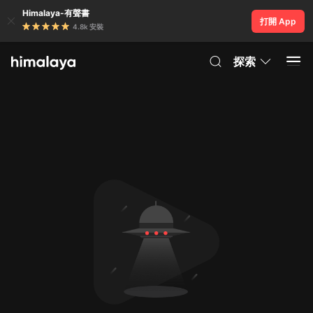
Himalaya-有聲書
打開 App
4.8k 安裝
探索