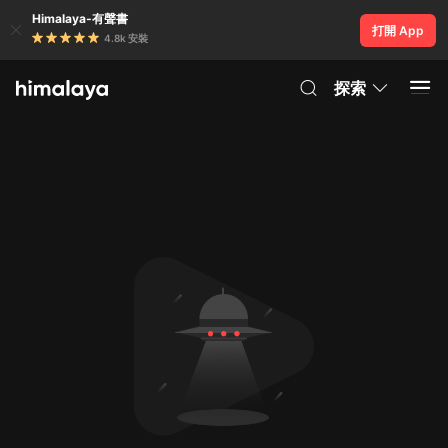
Himalaya-有聲書
打開 App
4.8k 安裝
探索