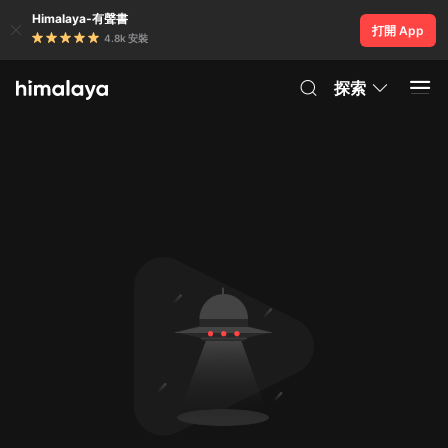
Himalaya-有聲書
打開 App
4.8k 安裝
探索