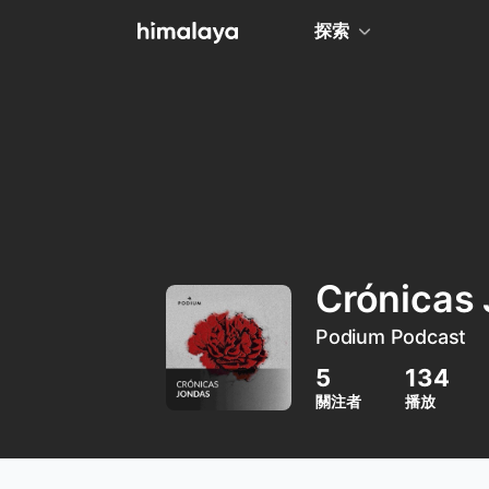
探索
全部
小說
個人成長
相聲評書
兒童
Crónicas
歷史
Podium Podcast
情感治愈
5
134
健康養生
關注者
播放
商業財經
廣播劇