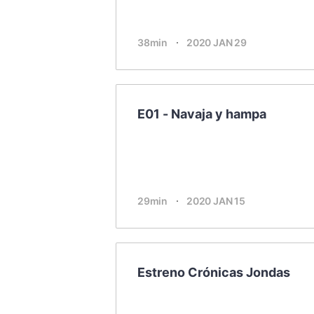
38min
2020 JAN 29
E01 - Navaja y hampa
29min
2020 JAN 15
Estreno Crónicas Jondas