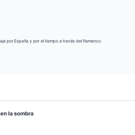
灰姑娘音樂
郭德綱於謙相聲全集
德雲社郭德綱相聲VIP
安全警長啦咘啦哆·假期篇|新篇章加
aje por España y por el tiempo a través del flamenco.
更|寶寶巴士故事
寶寶巴士
凡人修仙傳|楊洋主演影視原著|薑廣
濤配音多播版本
光合積木
摸金天師【第一季】（紫襟演播）
有聲的紫襟
無敵六皇子|爆笑穿越|無敵流皇子|安
 en la sombra
燃領銜有聲小說
安燃