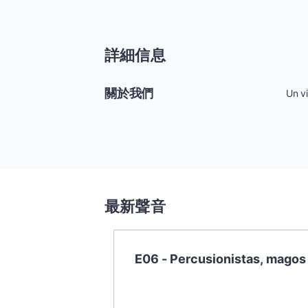
懸疑
科幻
詳細信息
好書精講
關於我們
Un vi
外語
耽美
認知思維
人文
最新聲音
音樂
粵語
頭條
E06 - Percusionistas, magos
娛樂