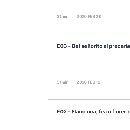
戲曲
旅遊
31min
2020 FEB 26
免費專區
暢銷書
E03 - Del señorito al precari
其他
31min
2020 FEB 12
E02 - Flamenca, fea o florero