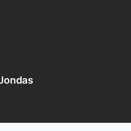
最佳女婿｜都市異能多人有聲劇｜一
種侃侃｜有聲小說
一種侃侃
米小圈上學記:一二三年級 | 暢銷出版
物
米小圈
 Jondas
破壞者聯盟篇1-4季·猴子警長科學探
案記|寶寶巴士
寶寶巴士
大奉打更人丨頭陀淵領銜多人有聲
劇|暢聽全集|王鶴棣、田曦薇主演影
視劇原著|賣報小郎君
頭陀淵講故事
總有這樣的歌只想一個人聽