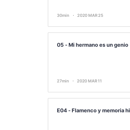
經典名著
人物傳記
30min
2020 MAR 25
電影
生活
英語
05 - Mi hermano es un genio
日語
課程
少兒教育
27min
2020 MAR 11
二次元
教育培訓
E04 - Flamenco y memoria hi
IT科技
汽車