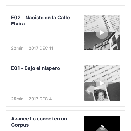
E02 - Naciste en la Calle
Elvira
22min
2017 DEC 11
E01 - Bajo el níspero
25min
2017 DEC 4
Avance Lo conocí en un
Corpus