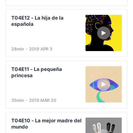
T04E12 - La hija de la
española
28min
2019 APR 3
T04E11 - La pequeña
princesa
35min
2019 MAR 20
T04E10 - La mejor madre del
mundo