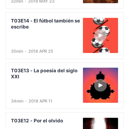
32min
2018 MAY 23
T03E14 - El fútbol también se
escribe
35min
2018 APR 25
T03E13 - La poesía del siglo
XXI
34min
2018 APR 11
T03E12 - Por el olvido