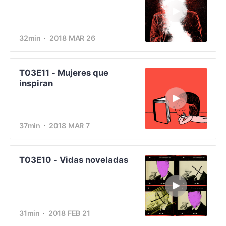
32min
2018 MAR 26
T03E11 - Mujeres que
inspiran
37min
2018 MAR 7
T03E10 - Vidas noveladas
31min
2018 FEB 21