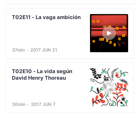
T02E11 - La vaga ambición
37min
2017 JUN 21
T02E10 - La vida según
David Henry Thoreau
30min
2017 JUN 7
T02E09 - 400 años de
Bartolomé Esteban Murillo