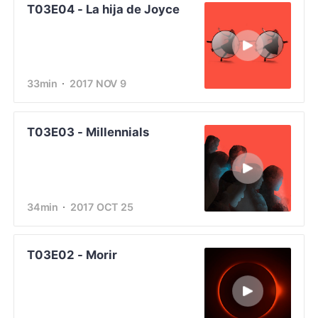
T03E04 - La hija de Joyce
33min
2017 NOV 9
T03E03 - Millennials
34min
2017 OCT 25
T03E02 - Morir