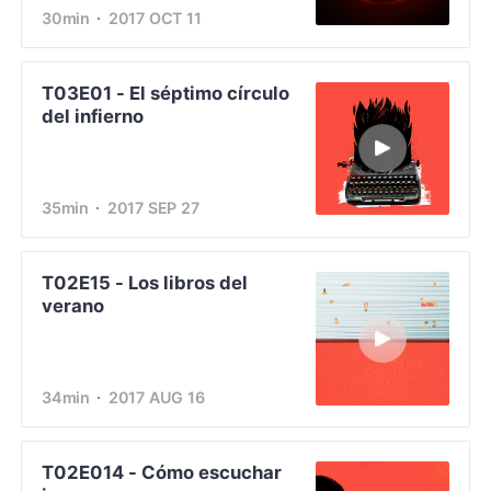
30min
2017 OCT 11
T03E01 - El séptimo círculo
del infierno
35min
2017 SEP 27
T02E15 - Los libros del
verano
34min
2017 AUG 16
T02E014 - Cómo escuchar