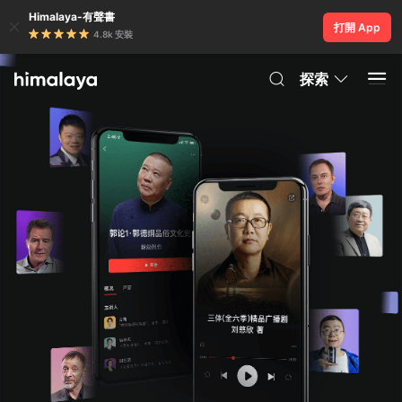
Himalaya-有聲書
打開 App
4.8k 安裝
探索