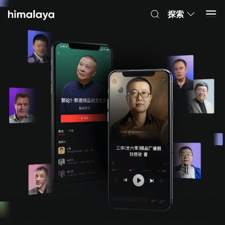
Himalaya-有聲書
打開 App
4.8k 安裝
探索