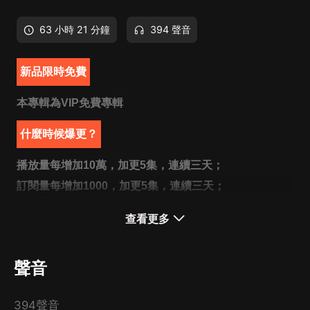
63 小時 21 分鐘
394 聲音
新品限時免費
本專輯為VIP免費專輯
什麼時候爆更？
播放量每增加10萬，加更5集，連續三天；
訂閱量每增加1000，加更5集，連續三天；
專輯第一條音頻下留言蓋樓，100層等於1集。
查看更多
內容簡介
聲音
歷史不該被遺忘
從中國歷史的記載上，從來都找不出哪一個年代能自中國
394聲音