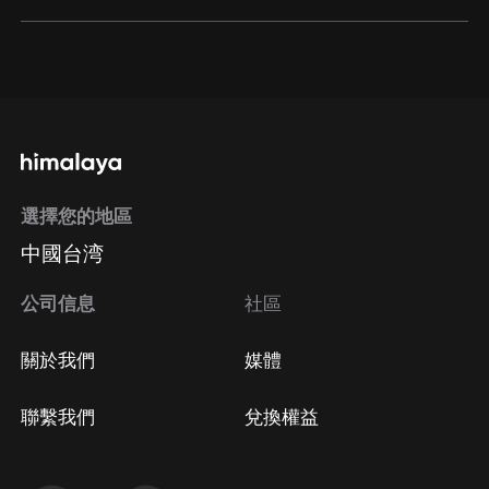
通過網頁端訂閱如何取消？
點擊這裡
通過手機端訂閱如何取消？
選擇您的地區
Apple Store取消訂閱
中國台湾
方法
Google Play取消訂閱方法
公司信息
社區
關於我們
媒體
聯繫我們
兌換權益