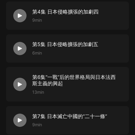
全民族抗戰中，全體中華兒女萬眾一心、眾志成城，同仇
敵愾，共赴國難……長城內外，大江南北，到處燃起抗日
第4集 日本侵略擴張的加劇四
的烽火。
9min
第5集 日本侵略擴張的加劇五
6min
第6集“一戰”后的世界格局與日本法西
斯主義的興起
13min
第7集 日本滅亡中國的“二十一條”
9min