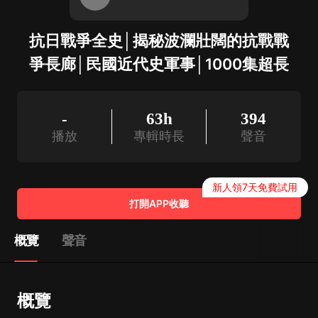
抗日戰爭全史│揭秘波瀾壯闊的抗戰戰
爭長廊│民國近代史軍事│1000集超長
-
63h
394
播放
專輯時長
聲音
新人領7天免費試用
打開APP收聽
概覽
聲音
概覽