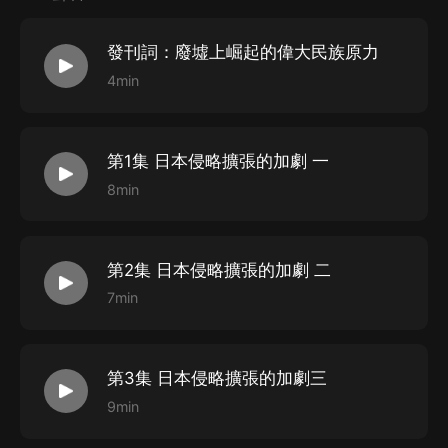
自1931年九·一八事變至1945年所展開的全面的抗戰——
對日本帝國主義作生死存亡的戰爭那樣所占的面積好大所
發刊詞：廢墟上崛起的偉大民族原力
費的時間的漫長，所犧牲的人民慘烈！這一次抗日戰爭雖
4min
不能算為絕后，至少可以稱得上空前。 這是一場前所未
有的偉大的民族戰爭，在抗戰的那個大時代，千千萬萬的
士兵倒下了，千千萬萬的中華兒女倒下了，但戰爭是靠他
第1集 日本侵略擴張的加劇 一
們才能夠堅持下來的。在14年抗戰中，日寇的獸蹄踏遍
8min
主播簡介
之處，無不廬舍成墟、田園荒蕪；以及人民在戰爭中遭受
的慘烈的犧牲，誠可以驚天地、泣鬼神！只要看看抗戰初
牛牛金豬：喜馬拉雅有聲書S級主播，有聲書月度優質主
第2集 日本侵略擴張的加劇 二
期，淞滬血戰的一段史實：在三個月內罹難的軍民不下三
播
7min
四百萬之多，已可以使人不寒而慄了。 抗日戰爭讓中華
民族付出了無比沉重的代價——親人被野蠻屠殺，家園被
夷為廢墟，財產遭受掠奪，顛沛流離的逃難，戰場上的流
第3集 日本侵略擴張的加劇三
血犧牲。“風在吼，馬在叫，黃河在咆哮……”這首悲壯的
9min
歌曲，不論何時、何地都讓我們充滿力量。在波瀾壯闊的