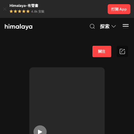
Himalaya-有聲書
打開 App
4.8k 安裝
探索
關注