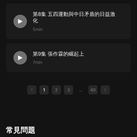
第8集 五四運動與中日矛盾的日益激
化
5min
第9集 張作霖的崛起上
7min
1
2
3
...
40
常見問題