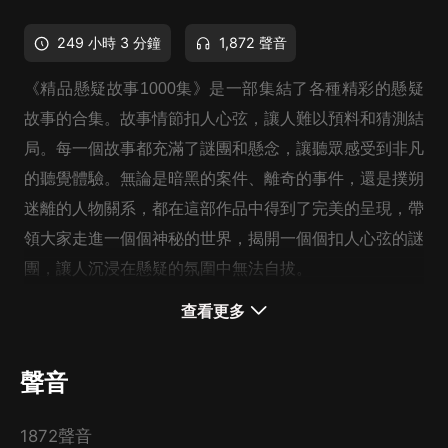
249 小時 3 分鐘
1,872 聲音
《精品懸疑故事1000集》是一部集結了各種精彩的懸疑
故事的合集。故事情節扣人心弦，讓人難以預料和猜測結
局。每一個故事都充滿了謎團和懸念，讓聽眾感受到非凡
的聽覺體驗。無論是暗黑的案件、離奇的事件，還是撲朔
迷離的人物關系，都在這部作品中得到了完美的呈現，帶
領大家走進一個個神秘的世界，揭開一個個扣人心弦的謎
團，讓人沉浸在懸疑的氛圍中無法自拔。
查看更多
聲音
1872聲音