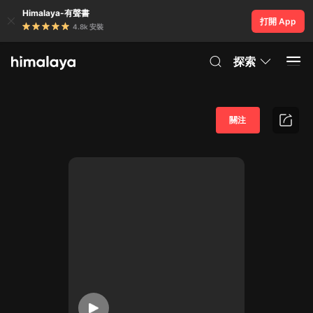
Himalaya-有聲書
打開 App
4.8k 安裝
探索
關注