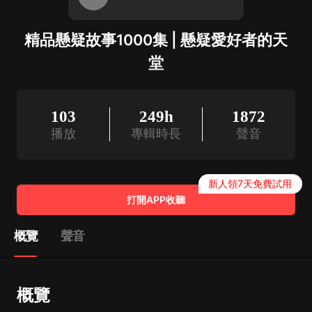
精品懸疑故事1000集 | 懸疑愛好者的天
堂
103
249h
1872
播放
專輯時長
聲音
新人領7天免費試用
打開APP收聽
概覽
聲音
概覽