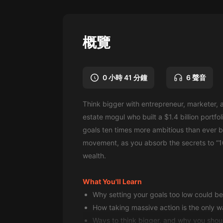
懸疑
科幻
概覽
好書精講
外語
0 小時 41 分鐘
6 聲音
耽美
Think bigger with entrepreneur, marketer, a
認知思維
estate mogul who built a $1.4 billion portfol
人文
goals ten times more ambitious than ever b
movement, as you absorb the secrets to “10
音樂
wealth.
粵語
What You'll Learn
頭條
Why setting your goals too low could b
娛樂
How taking massive action is the only wa
Ways to think bigger, and why you shou