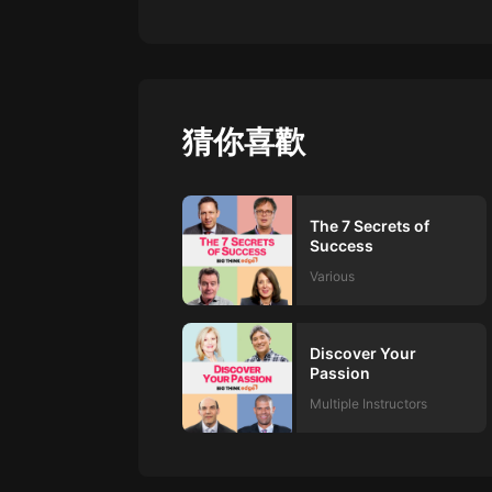
Put the theory that you should do
to find a path to financial success
猜你喜歡
The 7 Secrets of
Success
Various
Discover Your
Passion
Multiple Instructors