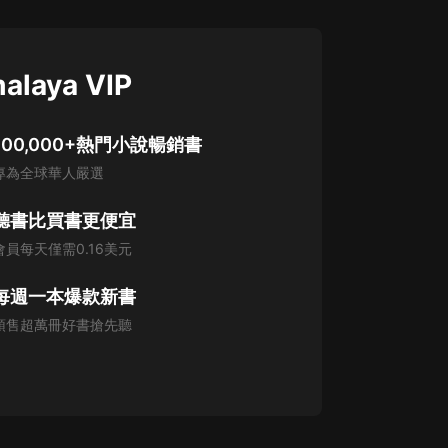
alaya VIP
100,000+熱門小說暢銷書
專為全球華人嚴選
聽書比買書更便宜
會員每天僅需0.16美元
每週一本爆款新書
預售超萬冊好書搶先聽