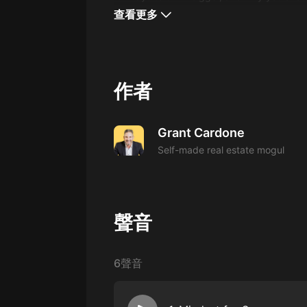
經典名著
查看更多
人物傳記
電影
生活
作者
英語
日語
Grant Cardone
Self-made real estate mogul
課程
少兒教育
二次元
聲音
教育培訓
IT科技
6聲音
汽車