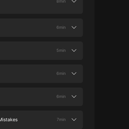
8min
大秦：不裝了，你爹我是秦始皇丨爆
笑穿越丨伍壹劇社多人劇|趙家繼承
ity in order to become the most
人秦朝
伍壹劇社
6min
詭秘之主 | 多人有聲劇丨同名動畫原
著 | 西幻克蘇魯 | 烏賊作品
e concept, and learn how to apply it to
ife.
8082Audio
5min
重生1980：開局迎娶姐姐閨蜜丨頭
陀淵領銜丨重生八零丨精品多人有聲
olding people back, and get advice on
劇
頭陀淵講故事
6min
成何體統丨雙穿反套路爆笑爽文丨冷
月淺淺&倔強的小紅丨精品多人有聲
achieve greatness, and hear why there’s
劇
o冷月淺淺o
6min
r more vital to success than motivation.
Mistakes
7min