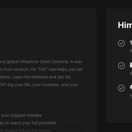
灰姑娘音樂
郭德綱於謙相聲全集
Him
德雲社郭德綱相聲VIP
安全警長啦咘啦哆·假期篇|新篇章加
更|寶寶巴士故事
寶寶巴士
nd global influencer Grant Cardone. A real-
凡人修仙傳|楊洋主演影視原著|薑廣
濤配音多播版本
io from scratch, his “10X” rule helps you set
光合積木
efore. Learn his methods and join his
X”-ing your life, your business, and your
摸金天師【第一季】（紫襟演播）
有聲的紫襟
無敵六皇子|爆笑穿越|無敵流皇子|安
e your biggest mistake
燃領銜有聲小說
安燃
y to reach your full potential
ld always follow the money