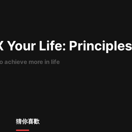
最佳女婿｜都市異能多人有聲劇｜一
種侃侃｜有聲小說
 Your Life: Principle
一種侃侃
米小圈上學記:一二三年級 | 暢銷出版
物
o achieve more in life
米小圈
破壞者聯盟篇1-4季·猴子警長科學探
案記|寶寶巴士
寶寶巴士
大奉打更人丨頭陀淵領銜多人有聲
劇|暢聽全集|王鶴棣、田曦薇主演影
視劇原著|賣報小郎君
頭陀淵講故事
猜你喜歡
總有這樣的歌只想一個人聽