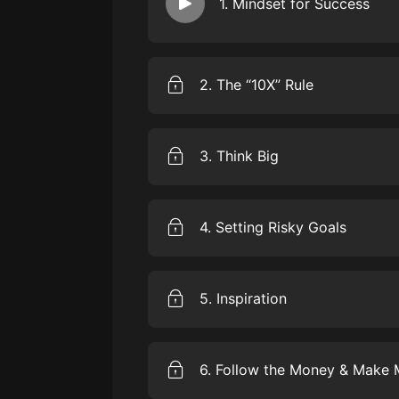
1. Mindset for Success
戲曲
旅遊
Learn to develop the right mental
successful version of yourself.
免費專區
2. The “10X” Rule
暢銷書
Discover Grant Cardone’s signatur
your goals, your wealth, and your l
其他
3. Think Big
Explore the number-one barrier h
how to avoid it.
4. Setting Risky Goals
Step out of your comfort zone to 
no reward without risk.
5. Inspiration
Find out why inspiration can be fa
6. Follow the Money & Make 