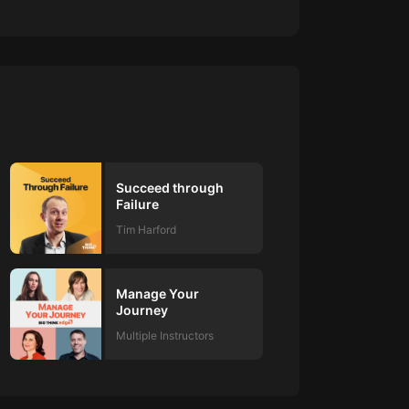
 what you love to the test, and learn how
.
Succeed through
Failure
Tim Harford
Manage Your
Journey
Multiple Instructors