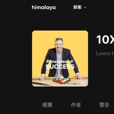
探索
全部
小說
10X
個人成長
Learn t
相聲評書
兒童
歷史
情感治愈
健康養生
商業財經
概覽
作者
聲音
廣播劇