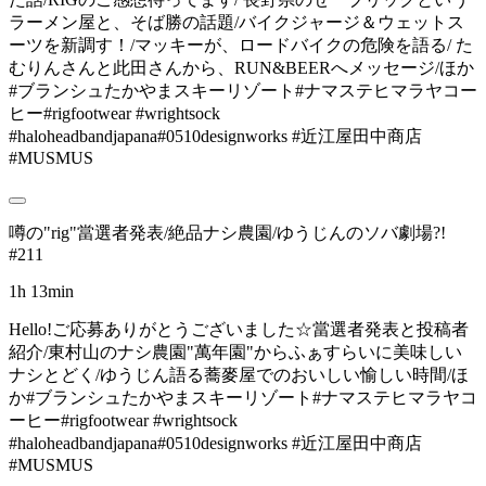
ラーメン屋と、そば勝の話題/バイクジャージ＆ウェットス
ーツを新調す！/マッキーが、ロードバイクの危険を語る/ た
むりんさんと此田さんから、RUN&BEERへメッセージ/ほか
#ブランシュたかやまスキーリゾート#ナマステヒマラヤコー
ヒー#rigfootwear #wrightsock
#haloheadbandjapana#0510designworks #近江屋田中商店
#MUSMUS
噂の"rig"當選者発表/絶品ナシ農園/ゆうじんのソバ劇場?!
#211
1h 13min
Hello!ご応募ありがとうございました☆當選者発表と投稿者
紹介/東村山のナシ農園"萬年園"からふぁすらいに美味しい
ナシとどく/ゆうじん語る蕎麥屋でのおいしい愉しい時間/ほ
か#ブランシュたかやまスキーリゾート#ナマステヒマラヤコ
ーヒー#rigfootwear #wrightsock
#haloheadbandjapana#0510designworks #近江屋田中商店
#MUSMUS