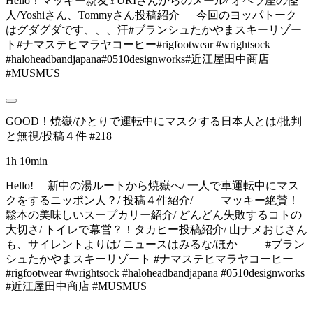
Hello！マッキー親友YURIさんからのメール/ オペラ座の怪
人/Yoshiさん、Tommyさん投稿紹介 今回のヨッパトーク
はグダグダです、、、汗#ブランシュたかやまスキーリゾー
ト#ナマステヒマラヤコーヒー#rigfootwear #wrightsock
#haloheadbandjapana#0510designworks#近江屋田中商店
#MUSMUS
GOOD！焼嶽/ひとりで運転中にマスクする日本人とは/批判
と無視/投稿４件 #218
1h 10min
Hello! 新中の湯ルートから焼嶽へ/ 一人で車運転中にマス
クをするニッポン人？/ 投稿４件紹介/ マッキー絶賛！
鬆本の美味しいスープカリー紹介/ どんどん失敗するコトの
大切さ/ トイレで幕営？！タカヒー投稿紹介/ 山ナメおじさん
も、サイレントよりは/ ニュースはみるな/ほか #ブラン
シュたかやまスキーリゾート #ナマステヒマラヤコーヒー
#rigfootwear #wrightsock #haloheadbandjapana #0510designworks
#近江屋田中商店 #MUSMUS