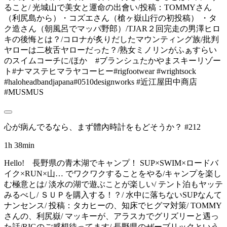
ること/ 光城山で美女と運命の出會い/投稿：TOMMYさん
（利尻島から）・コズエさん（槍ヶ嶽山行の初投稿） ・タ
ク造さん（朝風呂でマッパ野郎）/TJAR２回完走の男澤ヒロ
キの後悔とは？/コロナが炙りだしたマウンティング族/批判
ヤローは二枚舌ヤローだった？/熟女ミノリンがふぁすらい
のスイムコーチに/ほか #ブランシュたかやまスキーリゾー
ト#ナマステヒマラヤコーヒー#rigfootwear #wrightsock
#haloheadbandjapana#0510designworks #近江屋田中商店
#MUSMUS
心が病んでるなら、まず體內時計をもどそうか？ #212
1h 38min
Hello! 長野県の青木湖でキャンプ！ SUP×SWIM×ロードバ
イク×RUN×山… でワクワクすることをやる/キャンプを楽し
む極意とは/ 淡水の湖で遊ぶことが楽しい/ テント泊もヤッテ
みるべし/ ＳＵＰを購入する！？/ 水中に落ちないSUPなんて
ナンセンス/ 投稿：タカヒーの、知床でヒグマ対策/ TOMMY
さんの、利尻嶽/ マッキーが、アラスカでグリズリーと遇っ
た話/RIGのご感想待ってます/ 長野県のぜーブリックという