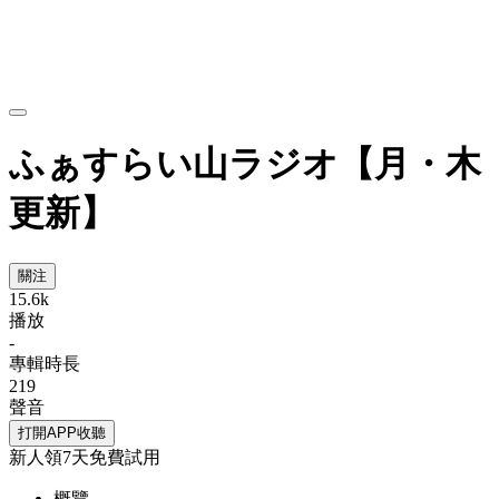
ふぁすらい山ラジオ【月・木
更新】
關注
15.6k
播放
-
專輯時長
219
聲音
打開APP收聽
新人領7天免費試用
概覽