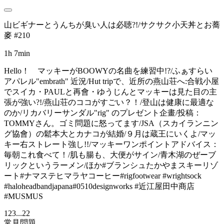
山ビギナーとうんちが臭い人は必聴?!/サクサク小天丼とお蕎
麥 #210
1h 7min
Hello！ マッキーがBOOWYの名曲を練習中!?/ふぁすらい
アパレル"embrath" 近況/Hut tripで、近所の燕山荘へ:合戦小屋
でスイカ・PAULと再會・ゆうじんとマッキーは見た目の主
張が強い?!/燕山荘のココがすごい？！/登山は健康に最適な
のか/リカバリーサンダル"rig" のプレゼント企畫/投稿：
TOMMYさん。ゴミ問題に怒ってます/JSA（スカイランニン
グ協會）の鬆本大とカナコが結婚/９月は蔵王にいくよ/マッ
キー右ストレート強し!!/マッキーワンポイントアドバイス：
毎朝これ食べて！/肌も腸も、大便がサイン/青木湖のぜーブ
リックというラーメン/ほか#ブランシュたかやまスキーリゾ
ート#ナマステヒマラヤコーヒー#rigfootwear #wrightsock
#haloheadbandjapana#0510designworks #近江屋田中商店
#MUSMUS
1
2
3
...
22
常見問題