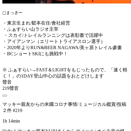
▢まっきー
・東京生まれ/鬆本在住/會社経営
・ふぁすらい山ラジオ主宰
・スカイ/トレイルランニングは表彰臺で活躍中
・アイアンマン（エリートトライアスロン選手）
・2020年よりRUN&BEER NAGAWA/美ヶ原トレイル參畫
・BCショートSKIにも挑戦中！
※ ふぁすらい→FAST＆LIGHTをもじったもので、「速く軽
く！」の1DAY登山中心の話題をおとどけします
聲音
219聲音
マッキー親友からの米國コロナ事情/ミュージカル鑑賞/投稿
２件 #219
1h 14min