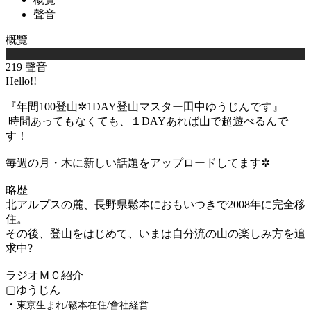
聲音
概覽
219 聲音
Hello!!
『年間100登山✲1DAY登山マスター田中ゆうじんです』
時間あってもなくても、１DAYあれば山で超遊べるんで
す！
毎週の月・木に新しい話題をアップロードしてます✲
略歴
北アルプス
の麓、長野県鬆本におもいつきで
2008年に完全移
住。
その後、登山をはじめて、いまは自分流の山の楽しみ方を追
求中?
ラジオＭＣ紹介
▢ゆうじん
・
東京生まれ/鬆本在住/會社経営