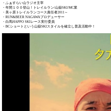
・ふぁすらい山ラジオ主宰
・年間１００登山！トレイルラン/山嶽SKI/MC業
・美ヶ原トレイルランコース責任者2011～
・RUN&BEER NAGAWAプロデューサー
・白馬HAPPO SKIレース実行委員
・BCショートという山嶽SKIスタイルを確立し普及活動中！