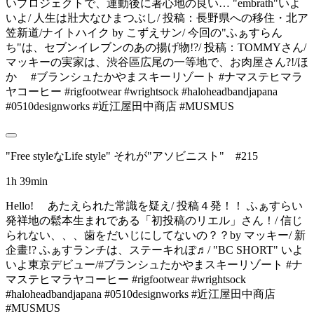
いプロジェクトで、運動後に著心地の良い… "embrath"いよ
いよ/ 人生は壯大なひまつぶし/ 投稿：長野県への移住・北ア
笠新道/ナイトハイク by こずえサン/ 今回の"ふぁすらん
ち"は、セブンイレブンのあの揚げ物!?/ 投稿：TOMMYさん/
マッキーの実家は、渋谷區広尾の一等地で、お肉屋さん?!/ほ
か #ブランシュたかやまスキーリゾート #ナマステヒマラ
ヤコーヒー #rigfootwear #wrightsock #haloheadbandjapana
#0510designworks #近江屋田中商店 #MUSMUS
"Free styleなLife style" それが"アソビニスト" #215
1h 39min
Hello! あたえられた常識を疑え/ 投稿４発！！ ふぁすらい
発祥地の鬆本生まれである「初投稿のリエル」さん！/ 信じ
られない、、、歯をだいじにしてないの？？by マッキー/ 新
企畫!? ふぁすランチは、ステーキれぽ♬/ "BC SHORT" いよ
いよ東京デビュー/#ブランシュたかやまスキーリゾート #ナ
マステヒマラヤコーヒー #rigfootwear #wrightsock
#haloheadbandjapana #0510designworks #近江屋田中商店
#MUSMUS