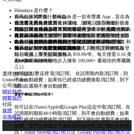
Himalaya 是什麼？
喜馬拉雅國際版，Himalaya 是一款有聲書 App，旨在為
Himalaya VIP 有什麼權益？
全球華人的終身學習提供隨時、隨地、隨心的全新聽書
你僅需花費每日低至 0.16 美金，就可以立即暢聽
我怎麼享受免費試用？
體驗。成為會員，即可以暢聽站內 100,000+ 海量會員內
100,000+ 全球銷量超百萬的暢銷有聲書，每週聽一本爆
現在訂閱 Himalaya VIP 即可享受至少 7 天的免費試用！
我該怎麼使用優惠碼？
容。
款新書，還有更多預售新書等著你！另可獲得每月 5 張
免費試用期內，無需付費即可免費暢聽會員包中的全部
在 Himalaya 首⻚選擇「開啟免費體驗」註冊完成之後,
可以在哪收聽？
免費體驗卡贈親友的福利，等同於贈送 1 張年卡的價
內容，包含 100,000+ 全球銷量超百萬的暢銷有聲書，和
輸入「優惠碼」選擇申請，支付成功後即可開啟
Himalaya 提供你隨時隨地想听就听的服務, 可以下載
Himalaya VIP 的價格是多少？
值。
世界名校教授的原聲英文課程。
Himalaya VIP 內容免費暢聽權益！
Himalaya APP 使用手機享受服務，同時也支持網頁版登
Himalaya VIP 採用連續訂閱的模式，按月訂閱價格為
我不想訂閱了，要如何取消？
陸在電腦上享受暢聽服務。
$11.99/月；按年訂閱價格為 $59.99/年。每天僅需 0.16 美
元，讓耳朵隨時隨地步入擁有 100,000+ 書籍你的專屬圖
通過網頁端訂閱如何取消？
書館。
你可以
點擊這裡
取消訂閱。 在試用期內取消訂閱，則
選擇您的地區
不會自動續費；如果你已經成功續費後取消訂閱，則下
United States
公司信息
個扣款週期不會自動續費。
關於我們
通過手機端訂閱如何取消？
聯繫我們
社區
你可以在iTunes/Apple或Google Play設定中取消訂閱。在
媒體
試用期到期前48小時取消訂閱，則不會自動續費；如果
兌換權益
你已經成功續費後取消訂閱，則下個扣款週期不會自動
續費。你可以通過以下連結找到如何取消訂閱的詳細資
訊：
Apple Store取消訂閱方法
Google Play取消訂閱方法