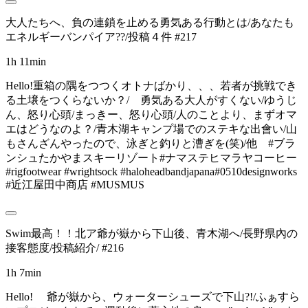
大人たちへ、負の連鎖を止める勇気ある行動とは/あなたも
エネルギーバンパイア??/投稿４件 #217
1h 11min
Hello!重箱の隅をつつくオトナばかり、、、若者が挑戦でき
る土壌をつくらないか？/ 勇気ある大人がすくない/ゆうじ
ん、怒り心頭/まっきー、怒り心頭/人のことより、まずオマ
エはどうなのよ？/青木湖キャンプ場でのステキな出會い/山
もさんざんやったので、泳ぎと釣りと漕ぎを(笑)/他 #ブラ
ンシュたかやまスキーリゾート#ナマステヒマラヤコーヒー
#rigfootwear #wrightsock #haloheadbandjapana#0510designworks
#近江屋田中商店 #MUSMUS
Swim最高！！北ア爺が嶽から下山後、青木湖へ/長野県內の
接客態度/投稿紹介/ #216
1h 7min
Hello! 爺が嶽から、ウォーターシューズで下山?!/ふぁすら