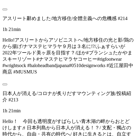
アスリート辭めました/地方移住/全體主義への危機感 #214
1h 21min
Hello!アスリートからアソビニストへ/地方移住の光と影/鶏の
から揚げ/ナマステヒマラヤ９月は３名に!?/ふぁすらいが
2022年ツールド美ヶ原を目指す？/ほか#ブランシュたかやま
スキーリゾート#ナマステヒマラヤコーヒー#rigfootwear
#wrightsock #haloheadbandjapana#0510designworks #近江屋田中
商店 #MUSMUS
日本人が消える/コロナが炙りだすマウンティング族/投稿紹
介 #213
1h 21min
Hello！ 今回も透明度がすばらしい青木湖の畔からおとど
けします♬日本列島から日本人が消える！？/ 支配・獨占の
時代から、自由・共有の時代へ/ 好きに生きるとは、自立す