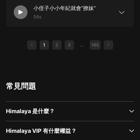
小侄子小小年紀就會“撩妹”
56s
粉絲群加V：liaoliao9210
1
2
3
...
165
常見問題
Himalaya 是什麼？
Himalaya VIP 有什麼權益？