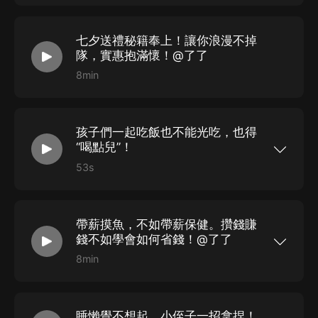
七夕送禮秘籍奉上！讓你浪漫不掉
隊，實惠抱滿懷！@了了
8min
孩子們一起吃飯也不能光吃，也得
“喝點兒”！
53s
感謝收聽
帶薪摸魚，不如帶薪保健。攢錢賺
錢不如學會如何省錢！@了了
8min
拚多多搜索數字：67927，進入百億補貼會場，領
取至高521元大額券包，或者直接點擊評論區置頂
鏈接進入活動頁面來選購哦。
睡懶覺不想起，小侄子一招拿捏！