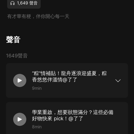
1,649 聲音
有才華有梗，伴你開心每一天
聲音
1649聲音
“粽”情補貼！龍舟逐浪迎盛夏，粽
香悠悠伴溫情@了了
9min
拚多多百億補貼：拚多多首頁＞＞點擊百億補貼＞
＞參加【加倍補】活動，超多商品低至5折！點擊
鏈接，直達活動專區！
學業重啟，想要狀態滿分？這些必備
好物快來 pick！@了了
8min