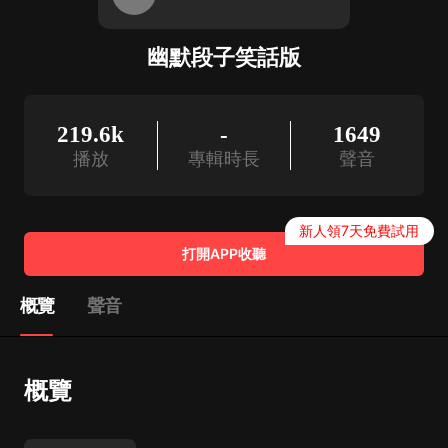
幽默段子笑話版
219.6k
-
1649
播放
專輯時長
聲音
新人領7天免費試用
打開APP收聽
概覽
聲音
概覽