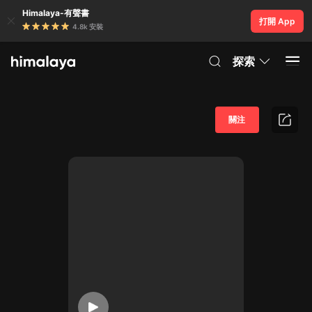
Himalaya-有聲書
打開 App
4.8k 安裝
探索
關注