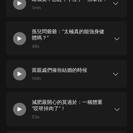
1min
粉絲群加V：liaoliao9210
孫兒問爺爺：“太極真的能強身健
體嗎？”
48s
粉絲群加V：liaoliao9210
當親戚們催你結婚的時候
1min
段友粉絲群：680067379 更多精彩段子來收聽
《幽默段子》
減肥最開心的莫過於：一稱體重
“哎呀掉肉了”！
53s
段友粉絲群：680067379 更多精彩段子來收聽
《幽默段子》