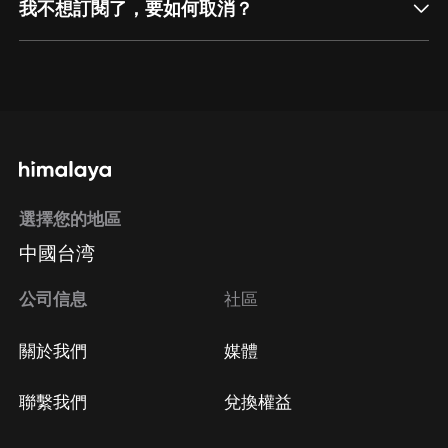
我不想訂閱了，要如何取消？
通過網頁端訂閱如何取消？
點擊這裡
通過手機端訂閱如何取消？
選擇您的地區
Apple Store取消訂閱
中國台湾
方法
Google Play取消訂閱方法
公司信息
社區
關於我們
媒體
聯繫我們
兌換權益