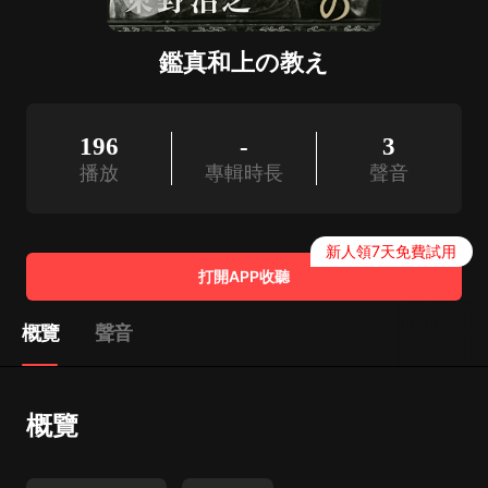
鑑真和上の教え
196
-
3
播放
專輯時長
聲音
新人領7天免費試用
打開APP收聽
概覽
聲音
概覽