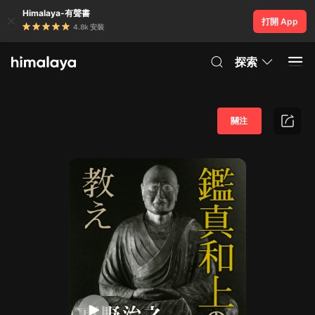
Himalaya-有聲書
打開 App
4.8k 安裝
探索
關注