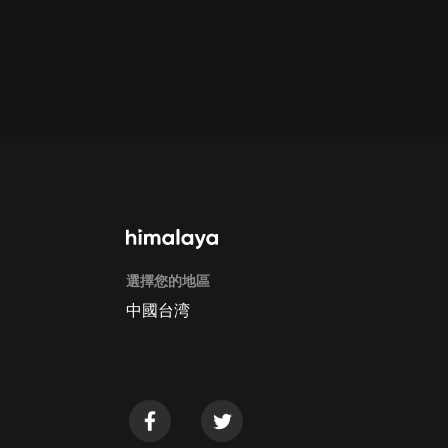
通過手機端訂閱如何取消？
Apple Store取消訂閱方法
G
選擇您的地區
中國台湾