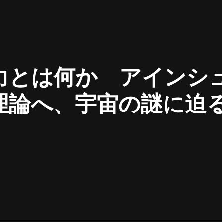
最佳女婿｜都市異能多人有聲劇｜一
種侃侃｜有聲小說
力とは何か アインシ
一種侃侃
米小圈上學記:一二三年級 | 暢銷出版
理論へ、宇宙の謎に迫
物
米小圈
破壞者聯盟篇1-4季·猴子警長科學探
案記|寶寶巴士
寶寶巴士
大奉打更人丨頭陀淵領銜多人有聲
劇|暢聽全集|王鶴棣、田曦薇主演影
視劇原著|賣報小郎君
頭陀淵講故事
總有這樣的歌只想一個人聽