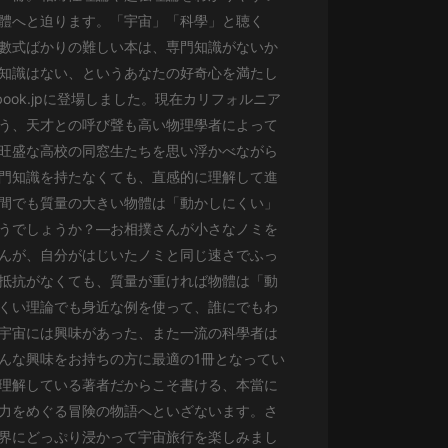
生命科學篇1-2·猴子警長科學探案記|
體へと迫ります。「宇宙」「科學」と聴く
寶寶巴士科普
寶寶巴士
數式ばかりの難しい本は、専門知識がないか
知識はない、というあなたの好奇心を満たし
【新民間劇場】我的老千江湖｜ 有聲
book.jpに登場しました。現在カリフォルニア
的紫襟｜ 魔幻千手
う、天才との呼び聲も高い物理學者によって
有聲的紫襟
旺盛な高校の同窓生たちを思い浮かべながら
《夜色鋼琴曲》
門知識を持たなくても、直感的に理解して進
夜色鋼琴曲趙海洋
間でも質量の大きい物體は「動かしにくい」
うでしょうか？―お相撲さんが小さなノミを
太荒吞天訣丨熱血玄幻丨紫襟領銜有
んが、自分がはじいたノミと同じ速さでふっ
聲劇
抵抗がなくても、質量が重ければ物體は「動
有聲的紫襟
くい理論でも身近な例を使って、誰にでもわ
嫡女貴嫁 | 一刀蘇蘇團隊制作 | 古言
宇宙には興味があった、また一流の科學者は
宮鬥重生爽文 多人有聲劇
んな興味をお持ちの方に最適の1冊となってい
一刀蘇蘇
理解している著者だからこそ書ける、本當に
中國大案紀實 | 每日一驚案！真實案
力をめぐる冒険の物語へといざないます。さ
件恐怖刑偵尚文
界にどっぷり浸かって宇宙旅行を楽しみまし
大舌頭尚文