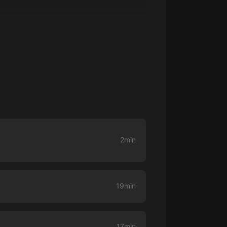
大秦：不裝了，你爹我是秦始皇丨爆
笑穿越丨伍壹劇社多人劇|趙家繼承
人秦朝
伍壹劇社
詭秘之主 | 多人有聲劇丨同名動畫原
著 | 西幻克蘇魯 | 烏賊作品
8082Audio
重生1980：開局迎娶姐姐閨蜜丨頭
陀淵領銜丨重生八零丨精品多人有聲
劇
頭陀淵講故事
2min
成何體統丨雙穿反套路爆笑爽文丨冷
月淺淺&倔強的小紅丨精品多人有聲
劇
o冷月淺淺o
19min
17min