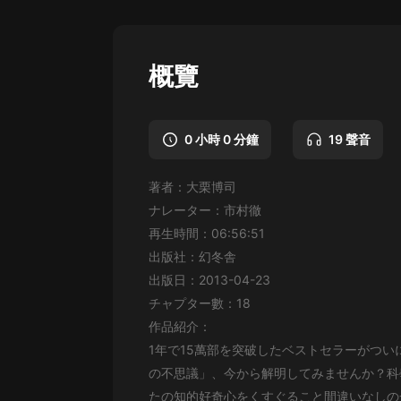
懸疑
科幻
概覽
好書精講
外語
0 小時 0 分鐘
19 聲音
耽美
著者：大栗博司
認知思維
ナレーター：市村徹
人文
再生時間：06:56:51
出版社：幻冬舎
音樂
出版日：2013-04-23
粵語
チャプター數：18
作品紹介：
頭條
1年で15萬部を突破したベストセラーがつ
娛樂
の不思議」、今から解明してみませんか？科
たの知的好奇心をくすぐること間違いなしの