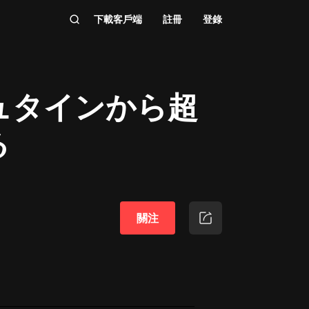
下載客戶端
註冊
登錄
ュタインから超
る
關注