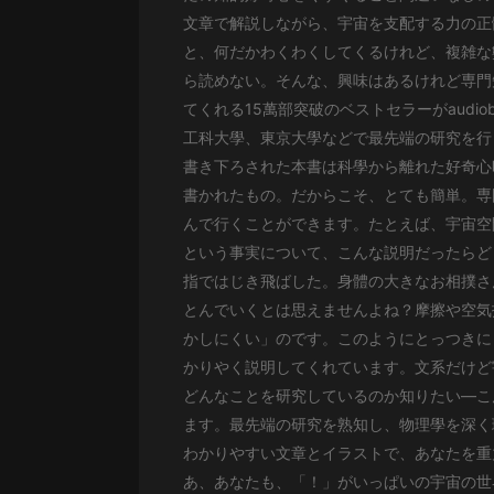
經典名著
文章で解説しながら、宇宙を支配する力の正
人物傳記
と、何だかわくわくしてくるけれど、複雑な
ら読めない。そんな、興味はあるけれど専門
電影
てくれる15萬部突破のベストセラーがaudio
生活
工科大學、東京大學などで最先端の研究を行
書き下ろされた本書は科學から離れた好奇心
英語
書かれたもの。だからこそ、とても簡単。専
日語
んで行くことができます。たとえば、宇宙空
課程
という事実について、こんな説明だったらど
指ではじき飛ばした。身體の大きなお相撲さ
少兒教育
とんでいくとは思えませんよね？摩擦や空気
二次元
かしにくい」のです。このようにとっつきに
かりやく説明してくれています。文系だけど
教育培訓
どんなことを研究しているのか知りたい―こ
IT科技
ます。最先端の研究を熟知し、物理學を深く
わかりやすい文章とイラストで、あなたを重
汽車
あ、あなたも、「！」がいっぱいの宇宙の世