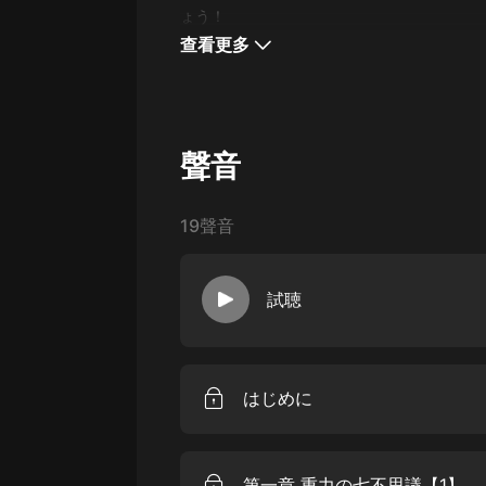
戲曲
ょう！
查看更多
旅遊
免費專區
暢銷書
聲音
其他
19聲音
試聴
はじめに
第一章 重力の七不思議【1】