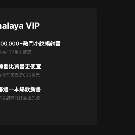
alaya VIP
100,000+熱門小說暢銷書
專為全球華人嚴選
聽書比買書更便宜
會員每天僅需0.16美元
每週一本爆款新書
預售超萬冊好書搶先聽