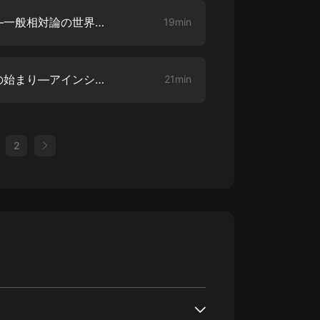
第三章 重力はなぜ生じるのか―一般相対論の世界【3】
19min
第四章 ブラックホールと宇宙の始まり―アインシュタイン理論の限界【1】
21min
2