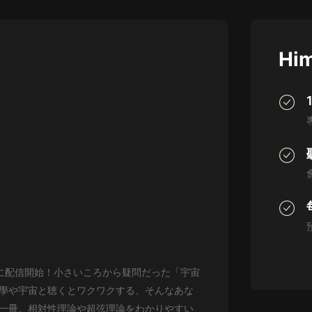
灰姑娘音樂
郭德綱於謙相聲全集
Him
德雲社郭德綱相聲VIP
安全警長啦咘啦哆·假期篇|新篇章加
更|寶寶巴士故事
寶寶巴士
凡人修仙傳|楊洋主演影視原著|薑廣
濤配音多播版本
光合積木
摸金天師【第一季】（紫襟演播）
有聲的紫襟
無敵六皇子|爆笑穿越|無敵流皇子|安
いに配信開始！小さいころから疑問だった「宇宙
燃領銜有聲小說
安燃
學や宇宙と聴くとワクワクする、そんなあな
一冊。相対性理論や超弦理論をわかりやすい