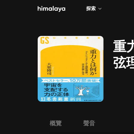
探索
全部
小說
重
個人成長
弦
相聲評書
兒童
歷史
情感治愈
健康養生
商業財經
概覽
聲音
廣播劇