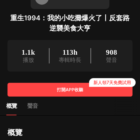
重生1994：我的小吃攤爆火了丨反套路
逆襲美食大亨
1.1k
113h
908
播放
專輯時長
聲音
新人領7天免費試用
打開APP收聽
概覽
聲音
概覽