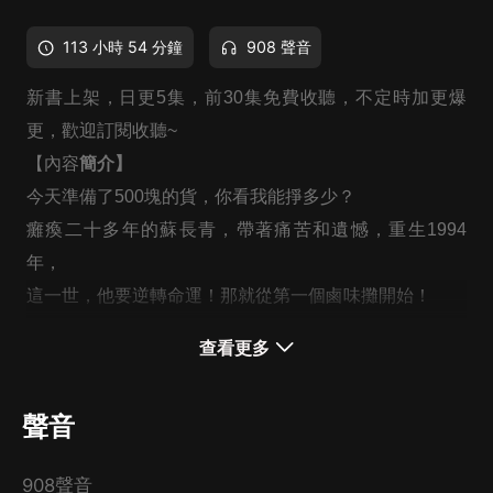
113 小時 54 分鐘
908 聲音
新書上架，日更5集，前30集免費收聽，不定時加更爆
更，歡迎訂閱收聽~
【內容
簡介】
今天準備了500塊的貨，你看我能掙多少？
癱瘓二十多年的蘇長青，帶著痛苦和遺憾，重生1994
年，
這一世，他要逆轉命運！那就從第一個鹵味攤開始！
賣美食、開工廠、辦企業、完成小目標
查看更多
帶領全家人發家致富，過上富足安康的幸福生活！
聲音
908聲音