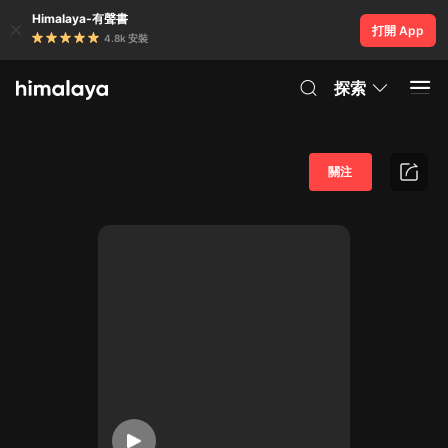
Himalaya-有聲書
打開 App
4.8k 安裝
探索
關注