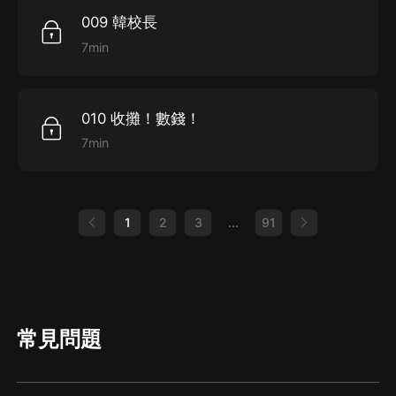
009 韓校長
7min
010 收攤！數錢！
7min
1
2
3
...
91
常見問題