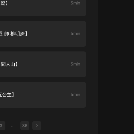
柳鬆】
5min
豆 飾 柳明姝】
5min
 聞人山】
5min
 五公主】
5min
3
...
36