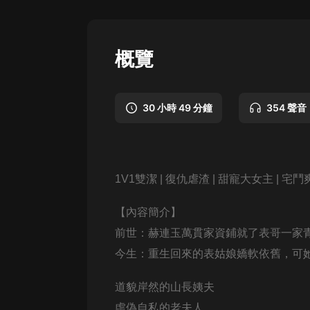
懸疑
科幻
概覽
好書精講
外語
30 小時 49 分鐘
354 聲音
耽美
認知思維
人文
1V1雙潔 | 復仇虐渣 | 甜寵大女主 | 宅
音樂
【
內容簡介
】
粵語
前世：赫連玉萬貫家資鋪就了表哥一家
今生：重生回來的表姑娘嬌軟依舊，可
頭條
娛樂
道貌岸然的山長姨夫
虛偽自私的老夫人