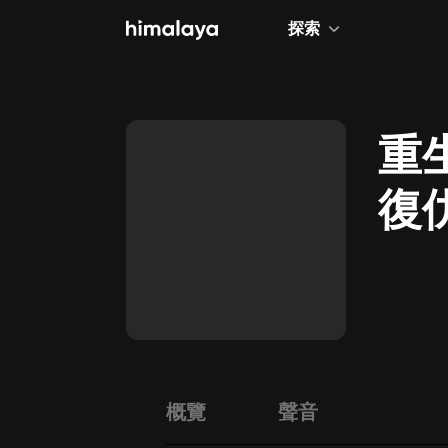
探索
全部
小說
重
個人成長
復
相聲評書
兒童
歷史
情感治愈
健康養生
商業財經
概覽
聲音
廣播劇