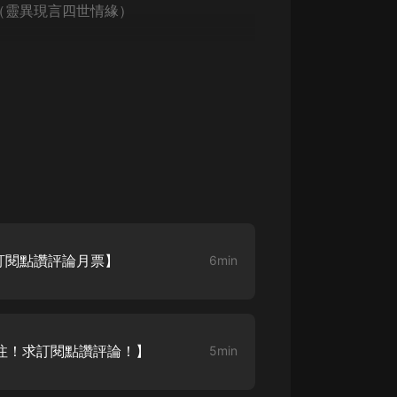
（靈異現言四世情緣）
求訂閱點讚評論月票】
6min
關注！求訂閱點讚評論！】
5min