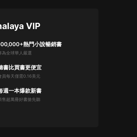
alaya VIP
100,000+熱門小說暢銷書
專為全球華人嚴選
聽書比買書更便宜
會員每天僅需0.16美元
每週一本爆款新書
預售超萬冊好書搶先聽