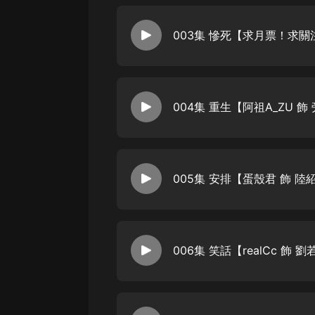
003集 慘死【求月票！求
004集 重生【阿祖A_ZU 飾
005集 安排【蛋殼君 飾 陸
006集 笑話【realCc 飾 