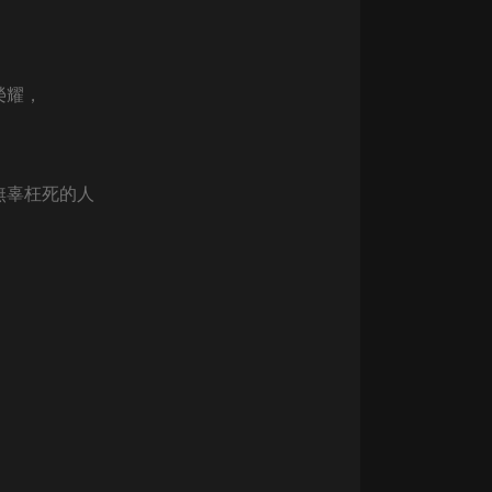
生命科學篇1-2·猴子警長科學探案記|
寶寶巴士科普
寶寶巴士
【新民間劇場】我的老千江湖｜ 有聲
榮耀，
的紫襟｜ 魔幻千手
有聲的紫襟
《夜色鋼琴曲》
無辜枉死的人
夜色鋼琴曲趙海洋
太荒吞天訣丨熱血玄幻丨紫襟領銜有
聲劇
有聲的紫襟
嫡女貴嫁 | 一刀蘇蘇團隊制作 | 古言
宮鬥重生爽文 多人有聲劇
一刀蘇蘇
中國大案紀實 | 每日一驚案！真實案
件恐怖刑偵尚文
大舌頭尚文