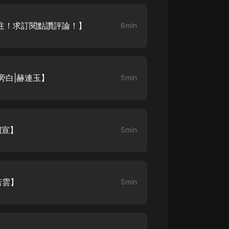
關注！求訂閱點讚評論！】
6min
 旁白|赫連玉】
5min
紹宣】
5min
劉若雲】
5min