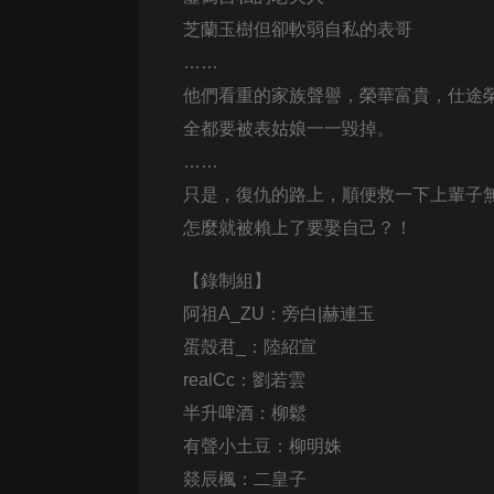
經典名著
芝蘭玉樹但卻軟弱自私的表哥
人物傳記
……
電影
他們看重的家族聲譽，榮華富貴，仕途
生活
全都要被表姑娘一一毀掉。
……
英語
只是，復仇的路上，順便救一下上輩子
日語
怎麼就被賴上了要娶自己？！
課程
【
錄制組
】
少兒教育
阿祖A_ZU：旁白|赫連玉
二次元
蛋殼君_：
陸紹宣
教育培訓
realCc：劉若雲
半升啤酒：柳鬆
IT科技
有聲小土豆：柳明姝
汽車
燚辰楓：二皇子