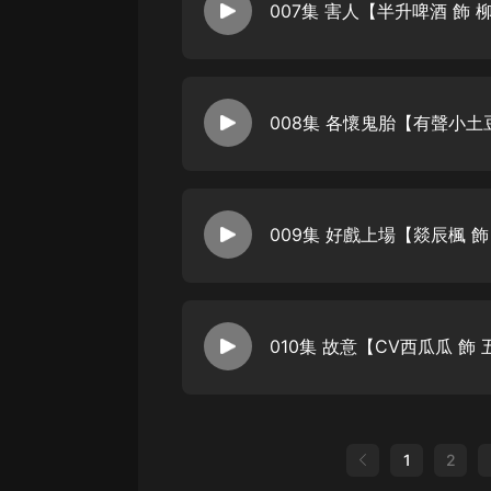
007集 害人【半升啤酒 飾 
008集 各懷鬼胎【有聲小土
009集 好戲上場【燚辰楓 飾
010集 故意【CV西瓜瓜 飾
1
2