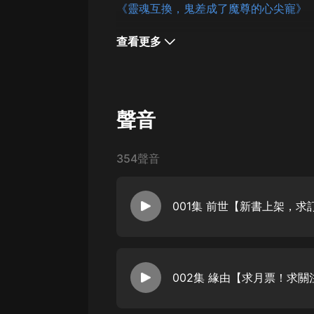
《靈魂互換，鬼差成了魔尊的心尖寵》
查看更多
聲音
354聲音
001集 前世【新書上架，
002集 緣由【求月票！求