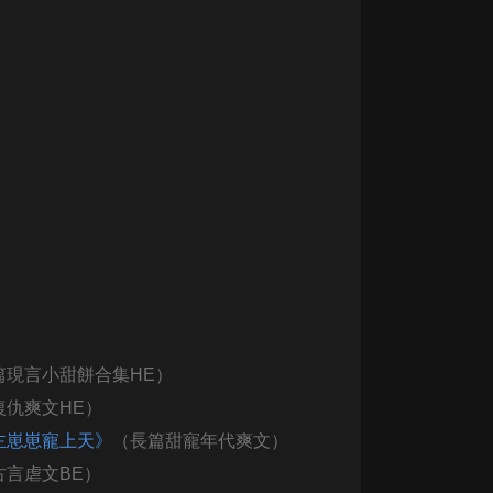
大秦：不裝了，你爹我是秦始皇丨爆
笑穿越丨伍壹劇社多人劇|趙家繼承
人秦朝
伍壹劇社
詭秘之主 | 多人有聲劇丨同名動畫原
著 | 西幻克蘇魯 | 烏賊作品
8082Audio
重生1980：開局迎娶姐姐閨蜜丨頭
陀淵領銜丨重生八零丨精品多人有聲
劇
頭陀淵講故事
成何體統丨雙穿反套路爆笑爽文丨冷
月淺淺&倔強的小紅丨精品多人有聲
劇
o冷月淺淺o
篇
現言小甜餅合集HE）
復仇爽文
HE）
主崽崽寵上天》
（長篇甜寵年代爽文）
古言
虐文
BE
）