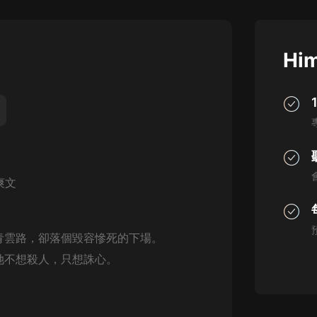
灰姑娘音樂
郭德綱於謙相聲全集
Him
德雲社郭德綱相聲VIP
安全警長啦咘啦哆·假期篇|新篇章加
更|寶寶巴士故事
寶寶巴士
凡人修仙傳|楊洋主演影視原著|薑廣
濤配音多播版本
光合積木
鬥爽文
摸金天師【第一季】（紫襟演播）
有聲的紫襟
青雲路，卻落個毀容慘死的下場。
她不想殺人，只想誅心。
無敵六皇子|爆笑穿越|無敵流皇子|安
燃領銜有聲小說
安燃