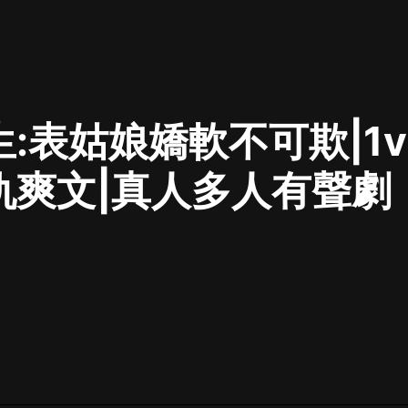
最佳女婿｜都市異能多人有聲劇｜一
種侃侃｜有聲小說
生:表姑娘嬌軟不可欺|1
一種侃侃
米小圈上學記:一二三年級 | 暢銷出版
仇爽文|真人多人有聲劇
物
米小圈
破壞者聯盟篇1-4季·猴子警長科學探
案記|寶寶巴士
寶寶巴士
大奉打更人丨頭陀淵領銜多人有聲
劇|暢聽全集|王鶴棣、田曦薇主演影
視劇原著|賣報小郎君
頭陀淵講故事
總有這樣的歌只想一個人聽