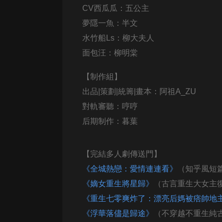
戲曲
CV西瓜瓜：五公主
旅遊
夢隱一魚：半文
水竹船Ls：柳大夫人
免費專區
面包汪：柳明棠
暢銷書
【
制作組
】
其他
出品|策劃|統籌|畫本：阿祖A_ZU
對軌審聽：哼哼
后期制作：暮葉
【完結多人劇傳送門】
《全城熱戀：愛情連連看》
（知乎風
短
《嫡女重生將星歸》
（古言重生
大女主
《重生七零爽炸了：漂亮后媽被痞帥地
《浮華落儘是歸途》
（不穿越不重生純