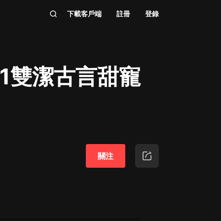
下載客戶端
註冊
登錄
v1雙潔古言甜寵
關注