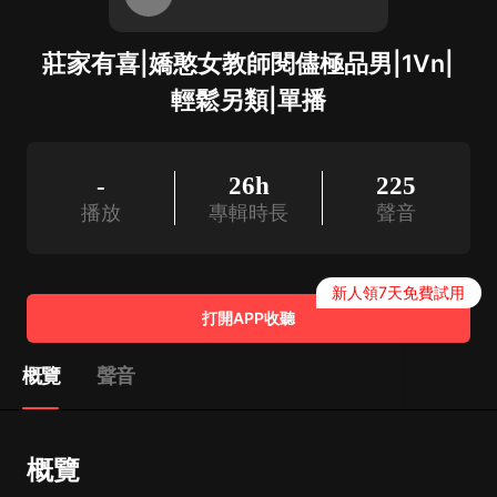
莊家有喜|嬌憨女教師閱儘極品男|1Vn|
輕鬆另類|單播
-
26h
225
播放
專輯時長
聲音
新人領7天免費試用
打開APP收聽
概覽
聲音
概覽