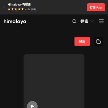
Himalaya-有聲書
打開 App
4.8k 安裝
探索
關注