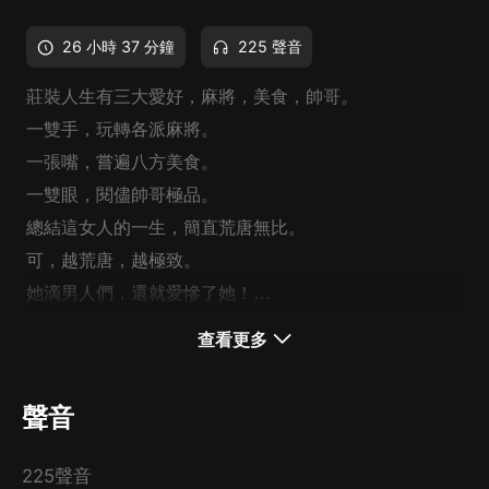
26 小時 37 分鐘
225 聲音
莊裝人生有三大愛好，麻將，美食，帥哥。
一雙手，玩轉各派麻將。
一張嘴，嘗遍八方美食。
一雙眼，閱儘帥哥極品。
總結這女人的一生，簡直荒唐無比。
可，越荒唐，越極致。
她滴男人們，還就愛慘了她！
查看更多
聲音
225聲音