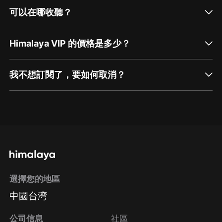
可以在哪收聽？
Himalaya VIP 的價格是多少？
我不想訂閱了，要如何取消？
通過網頁端訂閱如何取消？
點擊這裡
通過手機端訂閱如何取消？
選擇您的地區
Apple Store取消訂閱
中國台湾
方法
Google Play取消訂閱方法
公司信息
社區