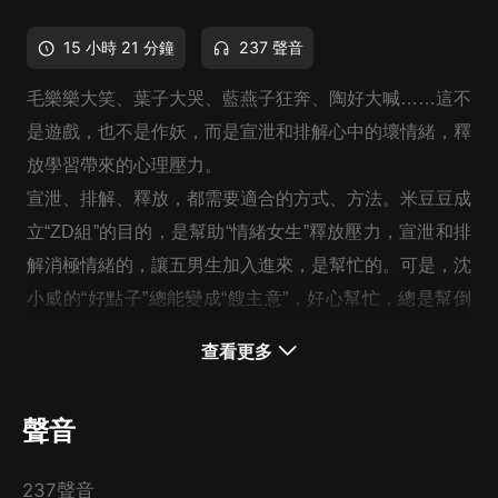
15 小時 21 分鐘
237 聲音
毛樂樂大笑、葉子大哭、藍燕子狂奔、陶好大喊……這不
是遊戲，也不是作妖，而是宣泄和排解心中的壞情緒，釋
放學習帶來的心理壓力。
宣泄、排解、釋放，都需要適合的方式、方法。
米豆豆成
立“ZD組”的目的，是幫助“情緒女生”釋放壓力，宣泄和排
解消極情緒的，讓五男生加入進來，是幫忙的。可是，沈
小威的“好點子”總能變成“餿主意”，好心幫忙，總是幫倒
忙。
“錦囊妙計”都能變成“餿主意”，那這本充滿正能量的
查看更多
書中，到底還有多少讓人意外、讓人捧腹大笑的故事？不
光有好故事，還有消除壞情緒、釋放心理壓力的好方法。
聲音
237聲音