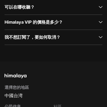
可以在哪收聽？
Himalaya VIP 的價格是多少？
我不想訂閱了，要如何取消？
通過網頁端訂閱如何取消？
點擊這裡
通過手機端訂閱如何取消？
選擇您的地區
Apple Store取消訂閱
中國台湾
方法
Google Play取消訂閱方法
公司信息
社區