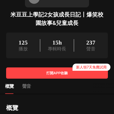
米豆豆上學記2女孩成長日記丨爆笑校
園故事&兒童成長
125
15h
237
播放
專輯時長
聲音
新人領7天免費試用
打開APP收聽
概覽
聲音
概覽