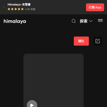
Himalaya-有聲書
打開 App
4.8k 安裝
探索
關注