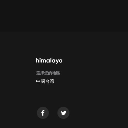
通過手機端訂閱如何取消？
Apple Store取消訂閱方法
G
選擇您的地區
中國台湾