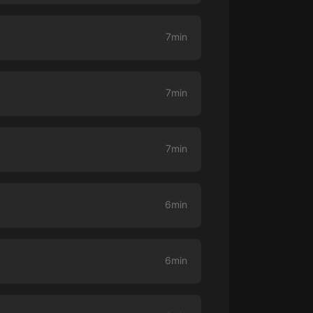
大秦：不裝了，你爹我是秦始皇丨爆
7min
笑穿越丨伍壹劇社多人劇|趙家繼承
人秦朝
伍壹劇社
詭秘之主 | 多人有聲劇丨同名動畫原
7min
著 | 西幻克蘇魯 | 烏賊作品
8082Audio
重生1980：開局迎娶姐姐閨蜜丨頭
7min
陀淵領銜丨重生八零丨精品多人有聲
劇
頭陀淵講故事
成何體統丨雙穿反套路爆笑爽文丨冷
6min
月淺淺&倔強的小紅丨精品多人有聲
劇
o冷月淺淺o
6min