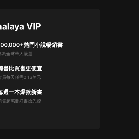
alaya VIP
100,000+熱門小說暢銷書
專為全球華人嚴選
聽書比買書更便宜
會員每天僅需0.16美元
每週一本爆款新書
預售超萬冊好書搶先聽