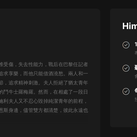
灰姑娘音樂
郭德綱於謙相聲全集
Him
德雲社郭德綱相聲VIP
安全警長啦咘啦哆·假期篇|新篇章加
更|寶寶巴士故事
寶寶巴士
椎受傷，失去性能力，戰后在巴黎任記者
凡人修仙傳|楊洋主演影視原著|薑廣
濤配音多播版本
追求享樂，而他只能借酒澆愁。兩人和一
光合積木
節，追求精神刺激。夫人拒絕了猶太青年
的鬥牛士羅梅羅。然而，在相處了一段日
摸金天師【第一季】（紫襟演播）
有聲的紫襟
施利夫人又不忍心毀掉純潔青年的前程，
恩斯身邊，儘管雙方都清楚，彼此永遠也
無敵六皇子|爆笑穿越|無敵流皇子|安
燃領銜有聲小說
安燃