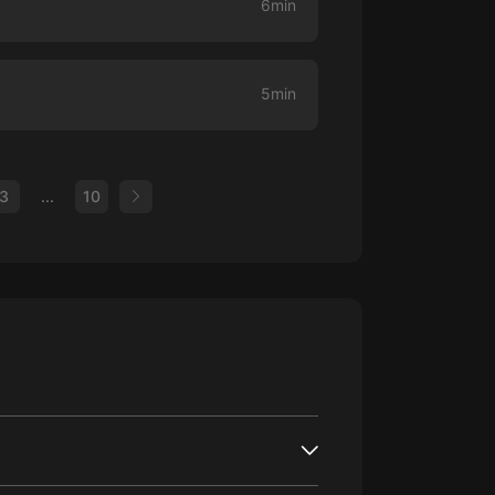
6min
5min
3
...
10