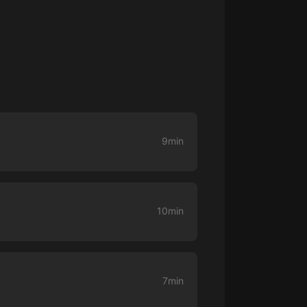
生命科學篇1-2·猴子警長科學探案記|
寶寶巴士科普
寶寶巴士
【新民間劇場】我的老千江湖｜ 有聲
的紫襟｜ 魔幻千手
有聲的紫襟
《夜色鋼琴曲》
夜色鋼琴曲趙海洋
9min
太荒吞天訣丨熱血玄幻丨紫襟領銜有
聲劇
有聲的紫襟
10min
嫡女貴嫁 | 一刀蘇蘇團隊制作 | 古言
宮鬥重生爽文 多人有聲劇
一刀蘇蘇
中國大案紀實 | 每日一驚案！真實案
7min
件恐怖刑偵尚文
大舌頭尚文