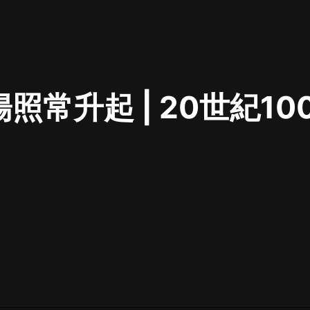
最佳女婿｜都市異能多人有聲劇｜一
種侃侃｜有聲小說
陽照常升起 | 20世紀1
一種侃侃
米小圈上學記:一二三年級 | 暢銷出版
物
米小圈
破壞者聯盟篇1-4季·猴子警長科學探
案記|寶寶巴士
寶寶巴士
大奉打更人丨頭陀淵領銜多人有聲
劇|暢聽全集|王鶴棣、田曦薇主演影
視劇原著|賣報小郎君
頭陀淵講故事
總有這樣的歌只想一個人聽