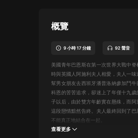
懸疑
科幻
概覽
好書精講
外語
9 小時 17 分鐘
92 聲音
耽美
美國青年巴恩斯在第一次世界大戰中脊
認知思維
時與英國人阿施利夫人相愛，夫人一味
人文
幫男女朋友去西班牙潘普洛納參加鬥牛
音樂
科恩的苦苦追求，卻迷上了年僅十九歲
子以后，由於雙方年齡實在懸殊，而阿
粵語
這段戀情黯然告終。夫人最終回到了巴
頭條
不能真正地結合在一起。
娛樂
查看更多