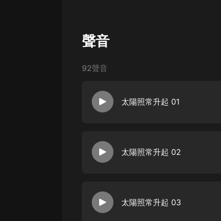
經典名著
人物傳記
聲音
電影
生活
92聲音
英語
日語
太陽照常升起 01
課程
少兒教育
二次元
太陽照常升起 02
教育培訓
IT科技
太陽照常升起 03
汽車