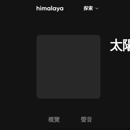
探索
全部
小說
太
個人成長
相聲評書
兒童
歷史
情感治愈
健康養生
商業財經
概覽
聲音
廣播劇