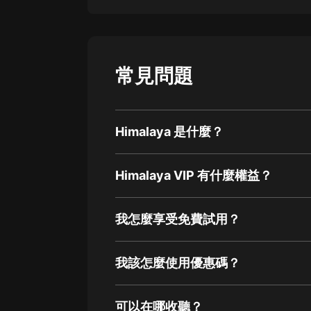
常見問題
Himalaya 是什麼？
Himalaya VIP 有什麼權益？
我怎麼享受免費試用？
我該怎麼使用優惠碼？
可以在哪收聽？