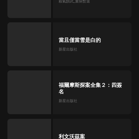
殺氣黷武_重病暫退
當且僅當雪是白的
新星出版社
福爾摩斯探案全集２：四簽
名
新星出版社
利文沃茲案