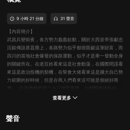
9 小時 21 分鐘
31 聲音
【內容簡介】
武昌兵變前夜，各方勢力蠢蠢欲動，關於大西皇帝張獻忠
沉銀傳說甚囂塵上，各路勢力似乎都很覬覦這筆財富，而
四川的當地社會爆發的保路運動，似乎才是牽一發動全身
的關鍵所在。在老百姓看來這是社會動蕩，在國際間諜看
來這是政治投機的契機，在幫會大佬看來這是擴大自己勢
力範圍的好時候，但是在商人們看來這可能是個絕好商
機……在洗面橋監獄二十三號牢房里，七個即將被執行死
刑的犯人講述自己的離奇遭遇，卻也道出了整個大時代的
查看更多
秘密
。
聲音