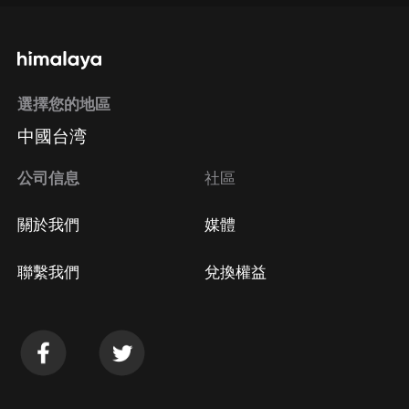
通過手機端訂閱如何取消？
選擇您的地區
Apple Store取消訂閱
中國台湾
方法
Google Play取消訂閱方法
公司信息
社區
關於我們
媒體
聯繫我們
兌換權益