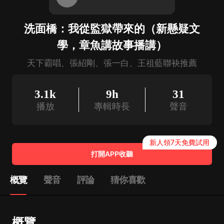
洗面橋：我從監獄帶來的（新懸疑文
學，章魚講故事播講）
天下霸唱、張紹剛、張一白、王祖藍聯袂推薦
3.1k
9h
31
播放
專輯時長
聲音
新人領7天免費試用
打開APP收聽
概覽
聲音
評論
猜你喜歡
概覽