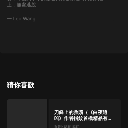
上，無處逃脫
—
Leo Wang
猜你喜歡
刀鋒上的救贖（《白夜追
凶》作者指紋首檔精品有聲
書）
有聲的駱駝_駱駝