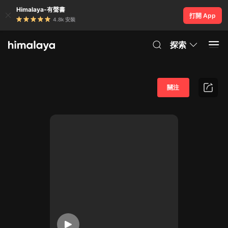
Himalaya-有聲書
打開 App
4.8k 安裝
探索
關注