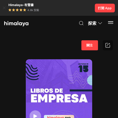
Himalaya-有聲書
打開 App
4.8k 安裝
探索
關注