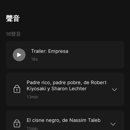
聲音
16聲音
Trailer: Empresa
18s
Padre rico, padre pobre, de Robert
Kiyosaki y Sharon Lechter
13min
Padre rico, padre pobre
En nueve lecciones, que mezclan anécdotas
propias y ajenas, Kiyosaki cuenta historias de
El cisne negro, de Nassim Taleb
éxito y fracaso en torno a las inversiones. Lo
más importante es poner a trabajar tu mente
11min