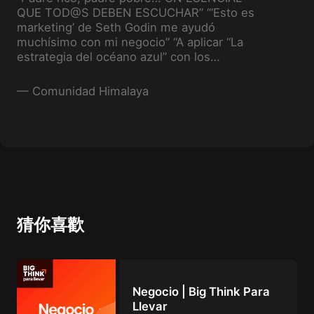
QUE TOD@S DEBEN ESCUCHAR” “‘Esto es
marketing’ de Seth Godin me ayudó
muchísimo con mi negocio” “A aplicar “La
estrategia del océano azul” con los
negocios propios”
—
Comunidad Himalaya
猜你喜歡
Negocio | Big Think Para
Llevar