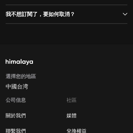
我不想訂閱了，要如何取消？
通過網頁端訂閱如何取消？
點擊這裡
通過手機端訂閱如何取消？
選擇您的地區
Apple Store取消訂閱
中國台湾
方法
Google Play取消訂閱方法
公司信息
社區
關於我們
媒體
聯繫我們
兌換權益