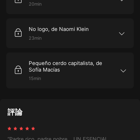
una producción original de Himalaya.
20min
Contagioso
Serie de ideas para hacer virales los productos
de una empresa o negocio, siguiendo las
No logo, de Naomi Klein
sugerencias de un experto en mercadotecnia,
se logrará el efecto de “boca en boca”, esto es
23min
que la gente comparta sus experiencias de
No logo
algún producto o servicios a sus conocidos y
en sus redes sociales.Esta es una producción
Los cambios drásticos de la economía desde
original de Himalaya.
los años 70, la proliferación de las marcas
Pequeño cerdo capitalista, de
transnacionales y su control del mercado
Sofía Macías
global.Esta es una producción original de
Himalaya.
15min
Pequeño cerdo capitalista
Este análisis corresponde al libro Pequeño
cerdo capitalista, es una guía paso a paso de
lo que es importante hacer para mejorar las
評論
finanzas personales y lograr la solvencia.Esta
es una producción original de Himalaya.
“Padre rico, padre pobre… UN ESENCIAL