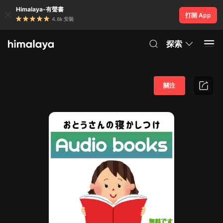
Himalaya-有聲書
打開 App
4.8k 安裝
探索
關注