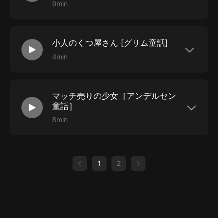
9min
はだかの王様 ［アンデルセン童話」 大久保ゆう
訳2/2
小人のくつ屋さん [グリム童話]
4min
小人のくつ屋さん [グリム童話] 大久保ゆう訳
マッチ売りの少女［アンデルセン
童話］
8min
マッチ売りの少女［アンデルセン童話］大久保ゆ
う 訳
1
2