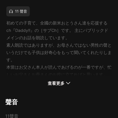
11 聲音
初めての子育て、全國の新米おとうさん達を応援する
ch『Daddy!!』の［サブCh］です。 主にパブリックド
メインのお話を朗読しています。
素人朗読ではありますが、お母さんではない男性の聲と
いうだけでも子供は好奇心をもって聞いてくれたりしま
す。
本當はお父さん本人が読んであげるのが一番ですが、忙
しいお父さんお母さんのお役に立てればと思います。
查看更多
[メインCh] https://www.himalaya.com/parenting-
podcasts/daddy-2620108
聲音
[ Youtube ]
https://www.youtube.com/channel/UCJf0HtqXTOfDUby
11聲音