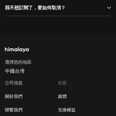
我不想訂閱了，要如何取消？
通過網頁端訂閱如何取消？
點擊這裡
通過手機端訂閱如何取消？
選擇您的地區
Apple Store取消訂閱
中國台湾
方法
Google Play取消訂閱方法
公司信息
社區
關於我們
媒體
聯繫我們
兌換權益