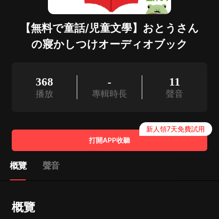
【無料で童話/児童文學】おとうさん
の寢かしつけオーディオブック
368
-
11
播放
專輯時長
聲音
新人領7天免費試用
打開APP收聽
概覽
聲音
概覽