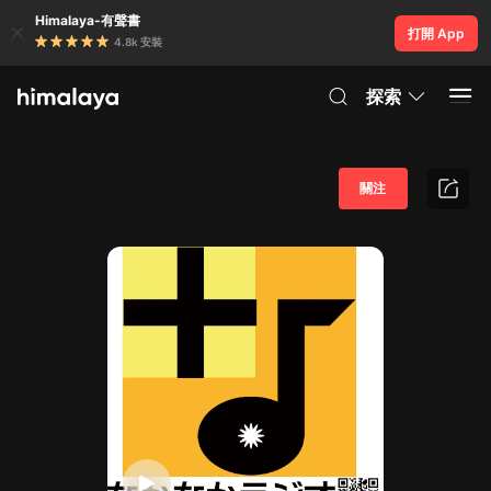
Himalaya-有聲書
打開 App
4.8k 安裝
探索
關注