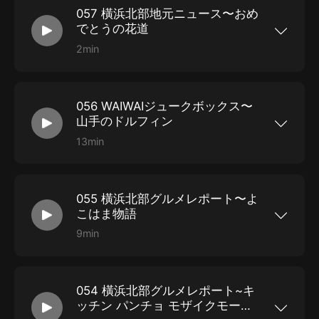
057 橫浜北部地元ニュース〜おめ
でとうの花道
2min
橫浜北部エリア（都築區、青葉區、緑區、港北
區）のローカルニュースをお伝えするコーナーで
す。ニュースソースは、タウンニュース、港北経
済新聞のご協力をいただいています。
056 WAIWAIジュークボックス〜
山手のドルフィン
13min
都築區在住で音楽活動をしている岩室晶子＆渡辺
麻衣が、音楽のお話しと音楽をお屆けします。 今
回は、現地ミニロケあり。
055 橫浜北部グルメレポート〜よ
こはま物語
9min
日本ナポリタン學會會長が橫浜北部エリアのおい
しい情報をお屆けします。 都築區見花山にある、
街の珈琲店「よこはま物語」を取材しました！
120席、駐車場23臺あり。都築ふれあいの丘から
054 橫浜北部グルメレポート~キ
徒歩13分です。
ッチン パンチョ モザイクモール