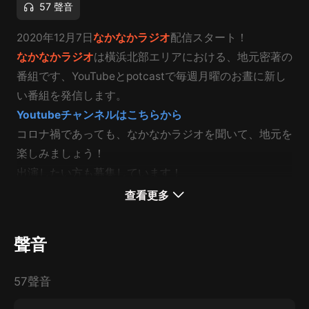
57 聲音
2020年12月7日
なかなかラジオ
配信スタート！
なかなかラジオ
は橫浜北部エリアにおける、地元密著の
番組です、YouTubeとpotcastで毎週月曜のお晝に新し
い番組を発信します。
Youtubeチャンネルはこちらから
コロナ禍であっても、なかなかラジオを聞いて、地元を
楽しみましょう！
出演したい方も募集しています！
制作：特定非営利活動法人 I Love つづき
查看更多
https://webyoko.com/ilt/
聲音
57聲音