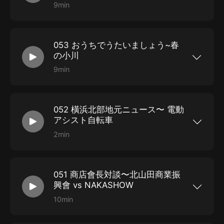
港北店
9min
日本ナポリタン學會會長が橫浜北部エリアのおい
しい情報をお屆けします。 今回は東京中心だった
キッチンパンチョさん。橫浜初進出が都築區にあ
る、モザイクモール港北・都築阪急の1Fフードコ
053 おうちでうたいましょう~春
ート！なんと開店1日前のカウントダウンの日に
取材しました！！
の小川
9min
コロナ禍でみんなで一緒に歌うことができないな
い中、ぜひ自宅で聲を出してみましょう。 聲の健
康は心と體の健康です。 併せて、地域の地區セン
ターからの情報紹介もしています！
052 橫浜北部地元ニュース〜 電動
アシスト自転車
2min
橫浜北部エリア（都築區、青葉區、緑區、港北
區）のローカルニュースをお伝えするコーナーで
す。ニュースソースは、タウンニュース、港北経
済新聞のご協力をいただいています。
051 商店會長対談〜北山田商業振
興會 vs NAKASHOW
10min
なかなかラジオの発信基地のある、中川駅前商業
地區振興會、略してNAKASHOWの會長が、北部
エリアの他の商店街を訪問して、インタビュー。