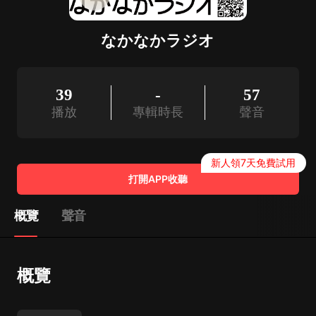
なかなかラジオ
39
-
57
播放
專輯時長
聲音
新人領7天免費試用
打開APP收聽
概覽
聲音
概覽