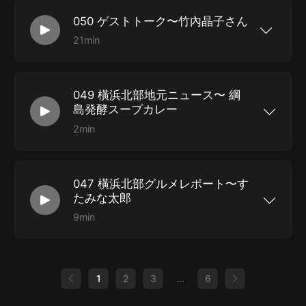
今回は地元、北山田商業振興會を訪ねました。コ
050 ゲストトーク〜竹內晶子さん
ロナ禍に対応した「さくら祭り」を実施するノウ
ハウなどを伺うことができました。 注意）美容院
21min
営業中なので、ときどきドライヤーの音が聞こえ
スペシャルゲストとして、女優の竹內晶子さんを
ます。
お迎えし、おきゃくさん（主にシニアの方たち）
と臺本を読んで楽しむ、という時間も過ごしまし
た。
049 橫浜北部地元ニュース〜 綱
島発酵スープカレー
2min
橫浜北部エリア（都築區、青葉區、緑區、港北
區）のローカルニュースをお伝えするコーナーで
す。ニュースソースは、タウンニュース、港北経
済新聞のご協力をいただいています。
047 橫浜北部グルメレポート〜す
たみな太郎
9min
日本ナポリタン學會會長が橫浜北部エリアのおい
しい情報をお屆けします。 今回はすたみな太郎橫
浜綱島店のテイクアウト爆盛り。なんと商品開発
をしているテストキッチンにおじゃましてレポー
トしています。
1
2
3
...
6