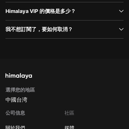
Himalaya VIP 的價格是多少？
我不想訂閱了，要如何取消？
通過網頁端訂閱如何取消？
點擊這裡
通過手機端訂閱如何取消？
選擇您的地區
Apple Store取消訂閱
中國台湾
方法
Google Play取消訂閱方法
公司信息
社區
關於我們
媒體