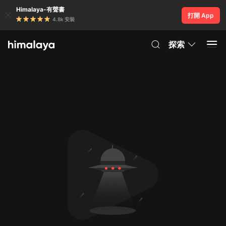
Himalaya-有聲書
打開 App
4.8k 安裝
探索