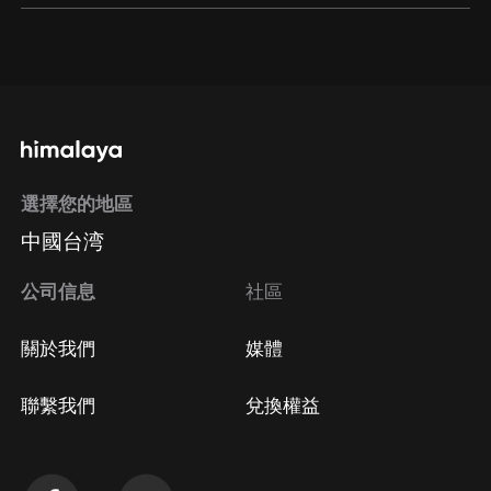
通過網頁端訂閱如何取消？
點擊這裡
通過手機端訂閱如何取消？
選擇您的地區
Apple Store取消訂閱
中國台湾
方法
Google Play取消訂閱方法
公司信息
社區
關於我們
媒體
聯繫我們
兌換權益