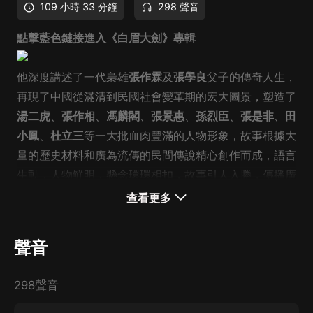
109 小時 33 分鐘
298 聲音
點擊藍色鏈接進入《白眉大劍》專輯
他深度講述了一代梟雄
張作霖
及
張學良
父子的傳奇人生，
再現了中國從滿清到民國社會變革期的宏大圖景，塑造了
湯二虎
、
張作相
、
馮麟閣
、
張景惠
、
孫烈臣
、
張是非
、
田
小鳳
、
杜立三
等一大批血肉豐滿的人物形象，故事根據大
量的歷史材料和廣為流傳的民間傳說精心創作而成，語言
生動，人物鮮明，懸念環環相扣，故事引人入勝，傳播廣
泛。在講述張氏父子傳奇經歷的同時，本書還描述了清末
查看更多
民初軍閥混戰時代背景，使人們可以從一個側面進一步了
解中國近現代史。
聲音
298聲音