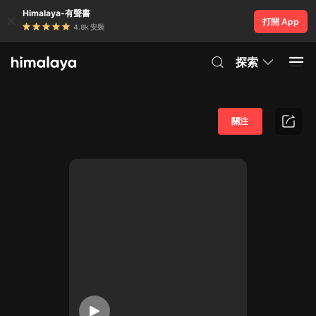
Himalaya-有聲書
打開 App
4.8k 安裝
探索
關注