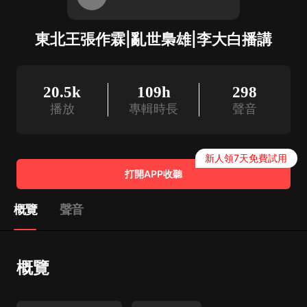
東北王張作霖|亂世梟雄|李大白播講
20.5k
109h
298
播放
專輯時長
聲音
新人領7天免費試用
打開APP收聽
概覽
聲音
概覽