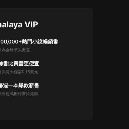
alaya VIP
100,000+熱門小說暢銷書
專為全球華人嚴選
聽書比買書更便宜
會員每天僅需0.16美元
每週一本爆款新書
預售超萬冊好書搶先聽