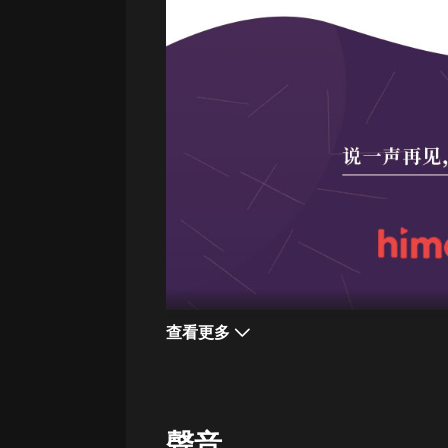
查看更多
聲音