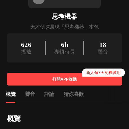
思考機器
天才偵探展現「思考機器」本色
626
6h
18
播放
專輯時長
聲音
新人領7天免費試用
打開APP收聽
概覽
聲音
評論
猜你喜歡
概覽