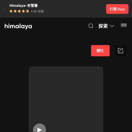
Himalaya-有聲書
打開 App
4.8k 安裝
探索
關注