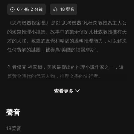
6 小時 2 分鐘
18 聲音
《思考機器探案集》是以“思考機器”凡杜森教授為主人公
的短篇推理小說集。故事中的業余偵探凡杜森教授擁有天
才的大腦、敏銳的直覺和精湛的邏輯推理能力，可以解決
任何費解的謎團，被譽為“美國的福爾摩斯”。
作者傑克·福翠爾，美國最傑出的推理小說作家之一，短
篇黃金時代的代表人物，推理文學的先行者。
查看更多
本書為新星出版社懸疑推理圖書大系“午夜文庫”作品之
一，偵探文學寶庫中的不朽經典。
聲音
本專輯精選了小說全集里最具代表性的六個探案故事：
18聲音
《追索金盤》、《更衣室奇案》、《紅玫瑰命案》、《死