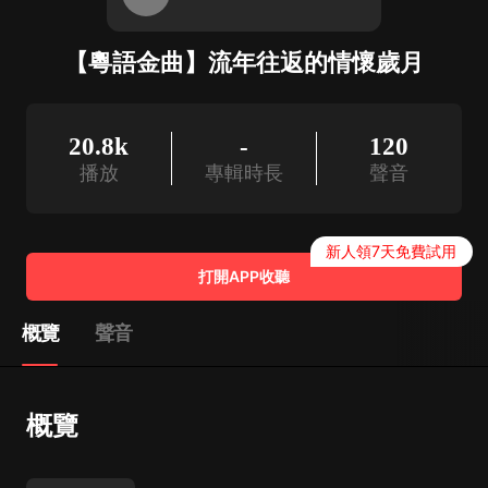
【粵語金曲】流年往返的情懷歲月
20.8k
-
120
播放
專輯時長
聲音
新人領7天免費試用
打開APP收聽
概覽
聲音
概覽