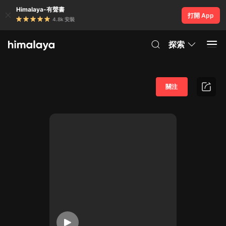
Himalaya-有聲書
打開 App
4.8k 安裝
探索
關注