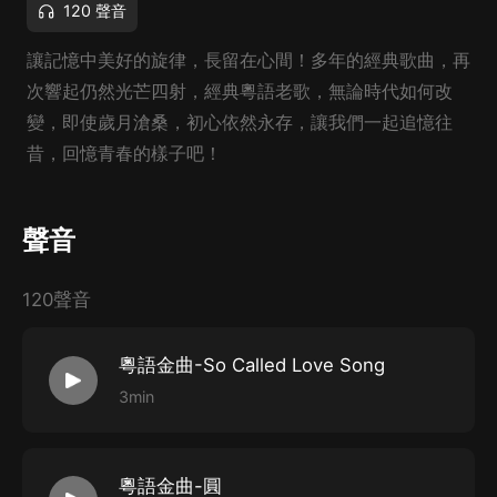
120 聲音
讓記憶中美好的旋律，長留在心間！多年的經典歌曲，再
次響起仍然光芒四射，經典粵語老歌，無論時代如何改
變，即使歲月滄桑，初心依然永存，讓我們一起追憶往
昔，回憶青春的樣子吧！
聲音
120聲音
粵語金曲-So Called Love Song
3min
粵語金曲-圓