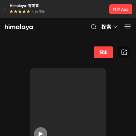
Himalaya-有聲書
打開 App
4.8k 安裝
探索
關注