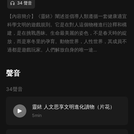
34 聲音
【內容簡介】《靈銥》闡述並倡導人類遵循一套健康適宜
科學文明的遊戲規則。它是在對人這個物種進行詮釋和構
建，是在挑戰愚昧。生命最美麗的姿色，不是春天時的綻
放，而是寒冬里的孕育。動物世界，人性世界，其成員不
過都是遊戲玩家。人們解放自身的唯一途...
聲音
34聲音
靈銥 人文思享文明進化讀物（片花）
5min