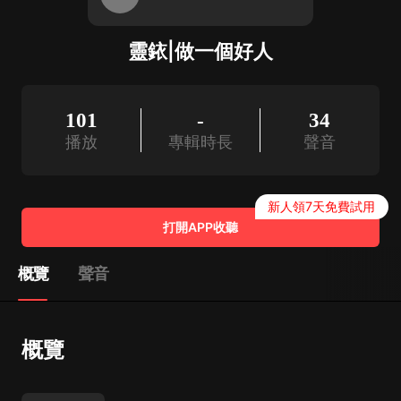
靈銥|做一個好人
101
-
34
播放
專輯時長
聲音
新人領7天免費試用
打開APP收聽
概覽
聲音
概覽