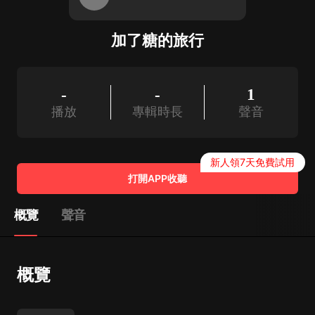
加了糖的旅行
-
-
1
播放
專輯時長
聲音
新人領7天免費試用
打開APP收聽
概覽
聲音
概覽