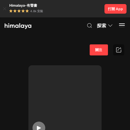
Himalaya-有聲書
打開 App
4.8k 安裝
探索
關注