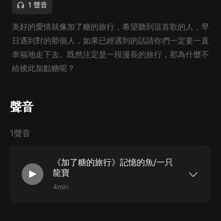
1 聲音
美好的愛情就像加了糖的旅行，希望聽到這首歌的人，早
日遇到對的那個人，如果已經遇到的話請你們一定要一直
幸福地走下去。既然注定是一段漫長的旅行，那為什麼不
給彼此加點糖呢？
聲音
1聲音
《加了糖的旅行》記憶的魚/一只
龍寶
4min
作詞：記憶的魚/一只龍寶 作曲：記憶的魚/一只龍
寶 編曲：記憶的魚 嘿，想聽你的秘密 我，一定不
說出去 想，知道怎麼靠近 你，讓我難以忘記 我，
準備一封專屬情書郵寄給你 唱，一首甜蜜動聽情歌