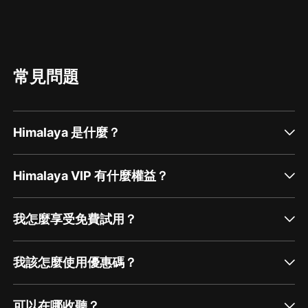
只給你聽 你，記得戴上耳機單曲循環不停 聽，風
愛上了雲 跟我一起去去看遍所有風景 把所有願望
偷偷說給時光聽 跟我一起去去尋找特别驚喜 也許
我就是你的命中注定 那就是我和你 NANANANA
You and Me 如果我陪你看遍晴空萬里 那可不可以
讓我住進你的心里 （好!） 好像這旋律没有人能代
常見問題
替 當 我愛上了你 如果你非要看遍所有風景 把所有
願望偷偷說給時光聽 跟我一起去去尋找特别驚喜
也許我就是你的命中注定 那就是我和你
NANANANA You and Me Just You and Me 我
知道有一天我的情緒遇上你小脾氣 但是選擇相信我
們最初的默契 這人海中與你相遇没有那麼容易 牽
Himalaya 是什麼？
你的手心 follow me one two three 跟我一起去去
看遍所有風景 把所有願望偷偷說給時光聽 跟我一
起去去尋找特别驚喜 也許我就是你的命中注定 跟
我一起去去看遍所有風景 把所有願望偷偷說給時光
Himalaya VIP 有什麼權益？
聽 跟我一起去去尋找特别驚喜 也許我就是你的命...
我怎麼享受免費試用？
我該怎麼使用優惠碼？
可以在哪收聽？