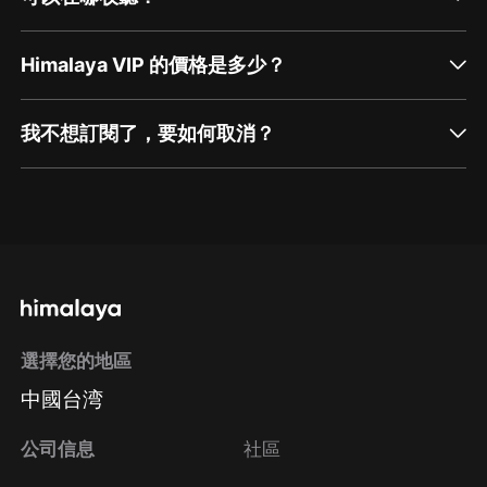
Himalaya VIP 的價格是多少？
我不想訂閱了，要如何取消？
通過網頁端訂閱如何取消？
點擊這裡
通過手機端訂閱如何取消？
選擇您的地區
Apple Store取消訂閱
中國台湾
方法
Google Play取消訂閱方法
公司信息
社區