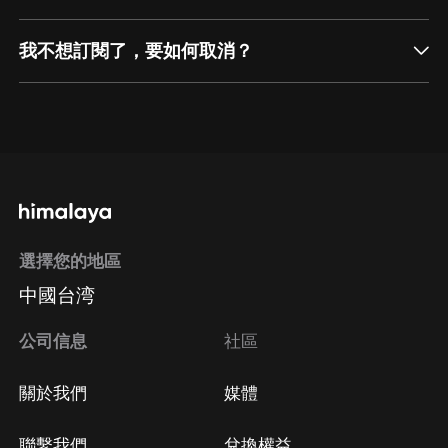
我不想訂閱了，要如何取消？
通過網頁端訂閱如何取消？
點擊這裡
通過手機端訂閱如何取消？
選擇您的地區
Apple Store取消訂閱
中國台湾
方法
Google Play取消訂閱方法
公司信息
社區
關於我們
媒體
聯繫我們
兌換權益