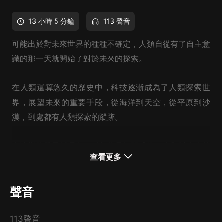
13 小時 5 分鐘
113 聲音
可能出於對未來世界的種種不確定，人類自從有了自主意
識的那一天就開始了對於未來的探索。
在人類還算悠久的歷史中，科技逐漸成為了人類探索世
界，展望未來的重要手段，從海洋到天空，從平原到沙
漠，到處都有人類探索的蹤跡。
在這樣的發展循環中，科幻作品無疑成為了人類對未來的
查看更多
世界的情感依賴，眾多經典的科幻作品也如群星般璀璨動
人。 不僅如此，那些天馬行空的想象，正在逐漸成為現
聲音
實，各種曾經只存在於我們想象中的事物，正在從幻想的
世界中走出來。
113聲音