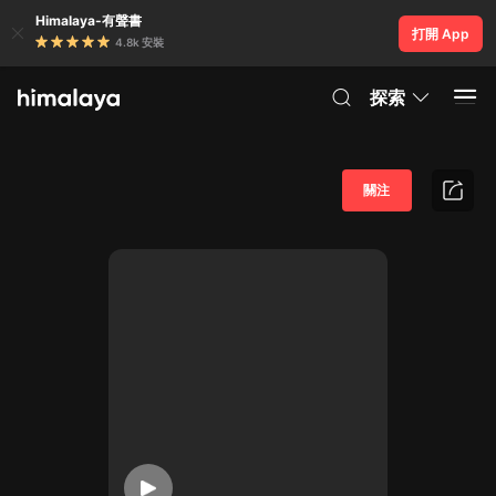
Himalaya-有聲書
打開 App
4.8k 安裝
探索
關注