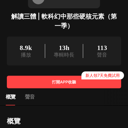
解讀三體 | 軟科幻中那些硬核元素（第
一季）
8.9k
13h
113
播放
專輯時長
聲音
新人領7天免費試用
打開APP收聽
概覽
聲音
概覽