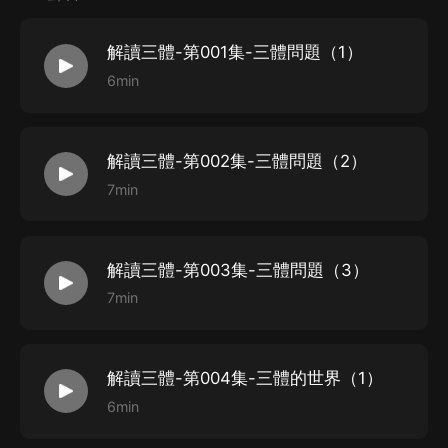
科幻類作品除了想象之外，更加更吸引人的是探討人類生
解讀三體-第001集-三體問題（1）
存所要面臨的新問題，科技雖然帶來了進步，但是也在道
6min
德和社會層面給人類的生存提出了新的問題。
本期節目，將結合《三體》小說中，在與讀者共同探討各
解讀三體-第002集-三體問題（2）
種新奇的科幻元素同時，也和讀者深度探討各類科技可能
7min
帶來的人文變化，用平實客觀的理性分析來，讓聽眾在了
解科學技術發展的同時，也自己思考那些可能會因為科技
而改變的社會和生活。
解讀三體-第003集-三體問題（3）
7min
解讀三體-第004集-三體的世界（1）
6min