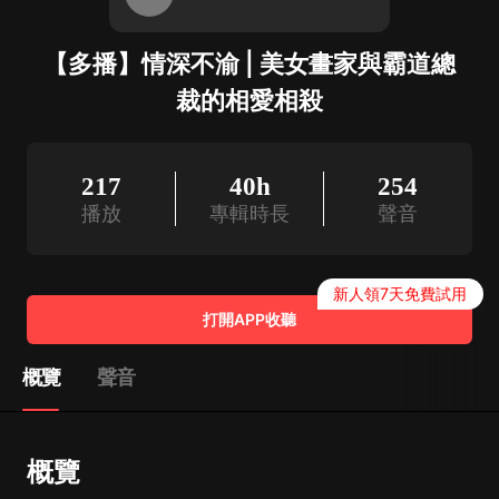
【多播】情深不渝 | 美女畫家與霸道總
裁的相愛相殺
217
40h
254
播放
專輯時長
聲音
新人領7天免費試用
打開APP收聽
概覽
聲音
概覽