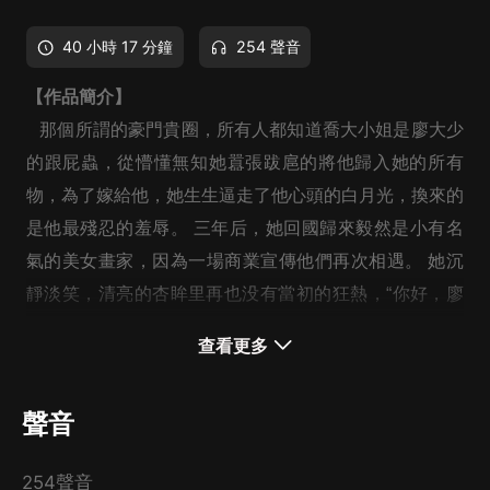
40 小時 17 分鐘
254 聲音
【作品簡介】
那個所謂的豪門貴圈，所有人都知道喬大小姐是廖大少
的跟屁蟲，從懵懂無知她囂張跋扈的將他歸入她的所有
物，為了嫁給他，她生生逼走了他心頭的白月光，換來的
是他最殘忍的羞辱。 三年后，她回國歸來毅然是小有名
氣的美女畫家，因為一場商業宣傳他們再次相遇。 她沉
靜淡笑，清亮的杏眸里再也没有當初的狂熱，“你好，廖
總。” “廖總？”男人勾唇似笑非笑的看著她，深邃的眸子
查看更多
里卻是深沉一片，“你這是在玩故擒欲縱？” 故事暖虐，歡
---羽音文化出品
迎入坑
作者：
漫兮，看書網簽約作者
聲音
演播
：
書香_入耳
254聲音