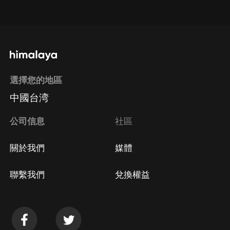
點擊這裡
通過手機端訂閱如何取消？
選擇您的地區
Apple Store取消訂閱
中國台湾
方法
Google Play取消訂閱方法
公司信息
社區
關於我們
媒體
聯繫我們
兌換權益