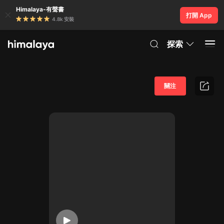
Himalaya-有聲書
打開 App
4.8k 安裝
探索
關注