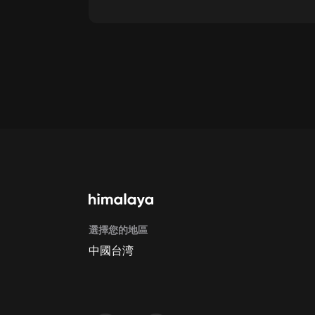
通過網頁端訂閱如何取消？
點擊這裡
通過手機端訂閱如何取消？
Apple Store取消訂閱方法
G
選擇您的地區
中國台湾