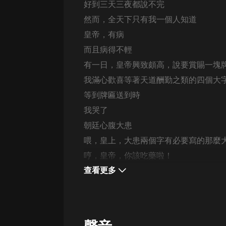
經典名著
好到三天三夜都說不完
人物傳記
然而，全天下只有我一個人知道
皇帝，有病
電影
而且病得不輕
生活
有一日，皇帝興致頗高，說要賞賜一塊
英語
我滿心歡喜等著天道酬勤之類的四個大
等到牌匾送到時
日語
我哭了
課程
朝廷心腹大患
少兒教育
喂，皇上，大患兩個字有必要寫的那麼
二次元
哼，皇帝，你該吃藥啦！
查看更多
教育培訓
IT科技
汽車