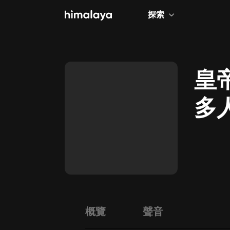
探索
全部
小說
皇
個人成長
多
相聲評書
兒童
歷史
情感治愈
健康養生
商業財經
概覽
聲音
廣播劇