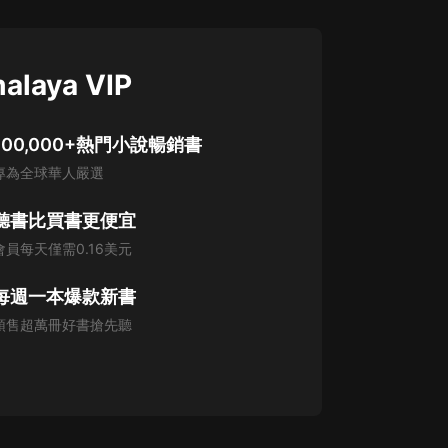
alaya VIP
100,000+熱門小說暢銷書
專為全球華人嚴選
聽書比買書更便宜
會員每天僅需0.16美元
每週一本爆款新書
預售超萬冊好書搶先聽