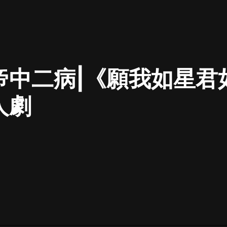
最佳女婿｜都市異能多人有聲劇｜一
種侃侃｜有聲小說
帝中二病|《願我如星君
一種侃侃
米小圈上學記:一二三年級 | 暢銷出版
人劇
物
米小圈
破壞者聯盟篇1-4季·猴子警長科學探
案記|寶寶巴士
寶寶巴士
大奉打更人丨頭陀淵領銜多人有聲
劇|暢聽全集|王鶴棣、田曦薇主演影
視劇原著|賣報小郎君
頭陀淵講故事
總有這樣的歌只想一個人聽