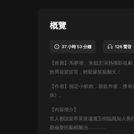
懸疑
科幻
概覽
好書精講
外語
37 小時 53 分鐘
126 聲音
耽美
【推薦】
馬夢唯、朱戩主演熱播影視劇
認知思維
扮男裝當宦官，輕鬆爆笑寵翻天！
人文
【作者】
搞定小鮮肉，新銳作家，擅長
音樂
病》。
粵語
【內容簡介】
頭條
世人都說皇帝英俊瀟灑玉樹臨風知人善
娛樂
勤儉愛民勵精圖治…………