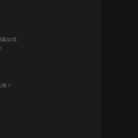
生命科學篇1-2·猴子警長科學探案記|
寶寶巴士科普
寶寶巴士
【新民間劇場】我的老千江湖｜ 有聲
的紫襟｜ 魔幻千手
有聲的紫襟
牌匾給我
字
《夜色鋼琴曲》
夜色鋼琴曲趙海洋
太荒吞天訣丨熱血玄幻丨紫襟領銜有
聲劇
大嗎？
有聲的紫襟
嫡女貴嫁 | 一刀蘇蘇團隊制作 | 古言
宮鬥重生爽文 多人有聲劇
一刀蘇蘇
中國大案紀實 | 每日一驚案！真實案
件恐怖刑偵尚文
大舌頭尚文