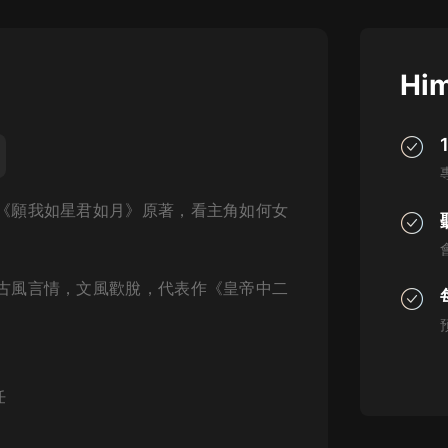
灰姑娘音樂
郭德綱於謙相聲全集
Him
德雲社郭德綱相聲VIP
安全警長啦咘啦哆·假期篇|新篇章加
更|寶寶巴士故事
寶寶巴士
《願我如星君如月》原著，
看主角如何女
凡人修仙傳|楊洋主演影視原著|薑廣
濤配音多播版本
光合積木
古風言情，文風歡脫，代表作《皇帝中二
摸金天師【第一季】（紫襟演播）
有聲的紫襟
無敵六皇子|爆笑穿越|無敵流皇子|安
燃領銜有聲小說
任
安燃