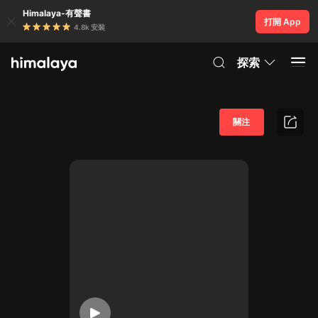
Himalaya-有聲書
打開 App
4.8k 安裝
探索
關注