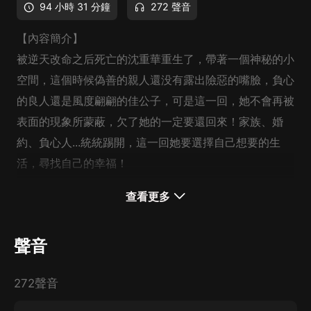
94 小時 31 分鐘
272 聲音
【內容簡介】
被逆天改命之后死亡的沈重華重生了，帶著一個神秘的小
空間，這個時候偽善的親人還没有露出險惡的嘴臉，負心
的良人還是風度翩翩的佳公子，可是這一回，她不會再被
表面的現象所蒙蔽，欠了她的一定要還回來！家族、婚
約、負心人...統統踢開，這一回她要選擇自己想要的生
活，尋找自己的幸福！
查看更多
【作者/主播簡介】
作者：花落春歸，網絡小說作家。
聲音
主播：璀璨新聲
272聲音
【購買須知】
1、本作品為付費有聲書，前55集為免費試聽，購買成功