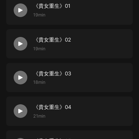
《貴女重生》01
后，即可收聽，可下載重復收聽。
19min
2、版權歸原作者所有，嚴禁翻錄成任何形式，嚴禁在任
何第三方平臺傳播，違...
《貴女重生》02
19min
《貴女重生》03
18min
《貴女重生》04
21min