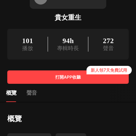
貴女重生
101
94h
272
播放
專輯時長
聲音
新人領7天免費試用
打開APP收聽
概覽
聲音
概覽