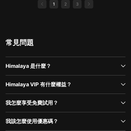
師、情緒多變的貓咪老師和感性的大象老師。怪咖
1
2
3
一班他們是否能成功畢業呢？ 重點培養孩子的方
面：勇氣、團結、友善與樂觀
常見問題
Himalaya 是什麼？
Himalaya VIP 有什麼權益？
我怎麼享受免費試用？
我該怎麼使用優惠碼？