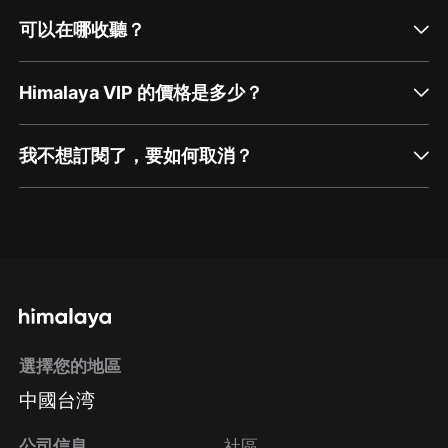
可以在哪收聽？
Himalaya VIP 的價格是多少？
我不想訂閱了，要如何取消？
通過網頁端訂閱如何取消？
點擊這裡
通過手機端訂閱如何取消？
選擇您的地區
Apple Store取消訂閱
中國台湾
方法
Google Play取消訂閱方法
公司信息
社區