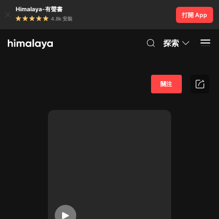
Himalaya-有聲書
打開 App
4.8k 安裝
探索
關注