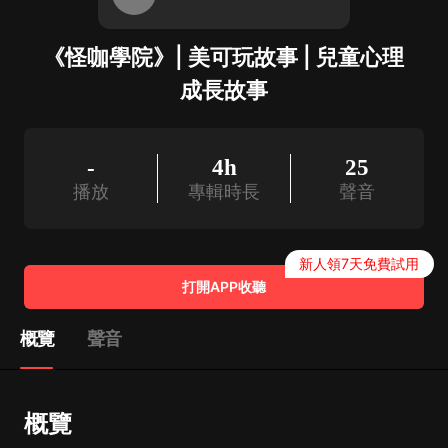
《怪咖學院》| 美可玩故事 | 兒童心理
成長故事
-
4h
25
播放
專輯時長
聲音
新人領7天免費試用
打開APP收聽
概覽
聲音
概覽