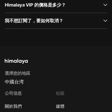
Himalaya VIP 的價格是多少？
我不想訂閱了，要如何取消？
通過網頁端訂閱如何取消？
點擊這裡
通過手機端訂閱如何取消？
選擇您的地區
Apple Store取消訂閱
中國台湾
方法
Google Play取消訂閱方法
公司信息
社區
關於我們
媒體