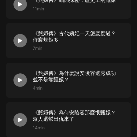
《甄嬛傳》細節探秘：歷史上的甄嬛
11min
《甄嬛傳》古代嬪妃一天怎麼度過？
侍寢規矩多
7min
《甄嬛傳》為什麼說安陵容選秀成功
並不是靠甄嬛？
4min
《甄嬛傳》為何安陵容那麼恨甄嬛？
幫人還幫出仇來了
14min