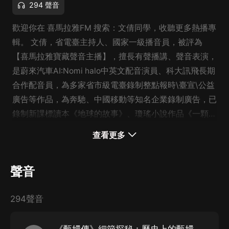
294 聲音
歡迎你在 喜馬拉雅FM 搜索：文倩同學，收聽更多熱播專
輯。 文倩，省電臺主持人、國家一級播音員，被評為
【喜馬拉雅寶藏聲音主播】，擅長有聲播講、聲音表演，
是蔚來汽車AI:Nomi halo中英文配音演員、科大訊飛長期
合作配音員，為多家省市級電臺錄制整點報時\臺宣\公益
廣告等作品，為奔馳、中國移動等知名企業錄制廣告，已
錄制新課標讀本《地球的故事》、瓊瑤小說作品《一顆紅
豆》、知名兒童文學作家王鋼老師作品《我們的非凡小
查看更多
學》全集、高岩編著的《歷史名人之謎》、馬兆鋒編著
的...
聲音
294聲音