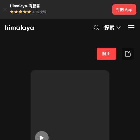
Himalaya-有聲書
打開 App
4.8k 安裝
探索
關注