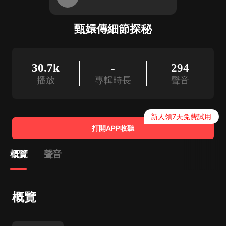
甄嬛傳細節探秘
30.7k
-
294
播放
專輯時長
聲音
新人領7天免費試用
打開APP收聽
概覽
聲音
概覽