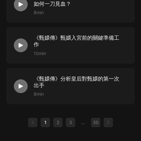
如何一刀見血？
8min
《甄嬛傳》甄嬛入宮前的關鍵準備工
作
10min
《甄嬛傳》分析皇后對甄嬛的第一次
出手
8min
1
2
3
...
30