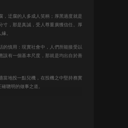
生命科學篇1-2·猴子警長科學探案記|
寶寶巴士科普
寶寶巴士
腐，迂腐的人多成人笑柄；厚黑過度就是
【新民間劇場】我的老千江湖｜ 有聲
分寸，那是真誠，受人尊重廣獲信任。厚
的紫襟｜ 魔幻千手
人緣。
有聲的紫襟
話的慎用：現實社會中，人們所能接受以
《夜色鋼琴曲》
應該有一個基本尺度，那就是均出自於善
夜色鋼琴曲趙海洋
太荒吞天訣丨熱血玄幻丨紫襟領銜有
聲劇
適當地投一點兒機，在投機之中堅持務實
有聲的紫襟
正確聰明的做事之道。
嫡女貴嫁 | 一刀蘇蘇團隊制作 | 古言
宮鬥重生爽文 多人有聲劇
一刀蘇蘇
中國大案紀實 | 每日一驚案！真實案
件恐怖刑偵尚文
大舌頭尚文