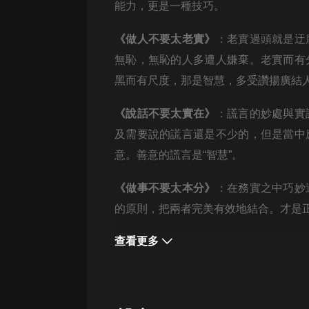
經典名著
能力，更是一種技巧。
人物傳記
《做人不要太老實》
：老實過頭就是迂
電影
無恥，無恥的人多遭人嫌棄。老實而有
生活
黑而有尺度，那是智慧，多受讚揚廣結
英語
《說話不要太實在》
：謊言的妙處與實
日語
及需要說的謊言還是不少的，但是當中
意。善意的謊言是“智慧”。
課程
少兒教育
《做事不要太本分
》
：在務實之中巧妙
的原則，把兩者完美有效地結合。才是
二次元
教育培訓
查看更多
IT科技
汽車