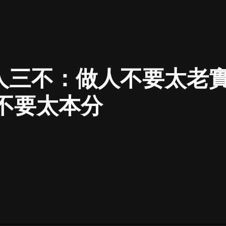
最佳女婿｜都市異能多人有聲劇｜一
種侃侃｜有聲小說
人三不：做人不要太老實
一種侃侃
米小圈上學記:一二三年級 | 暢銷出版
 不要太本分
物
米小圈
破壞者聯盟篇1-4季·猴子警長科學探
案記|寶寶巴士
寶寶巴士
大奉打更人丨頭陀淵領銜多人有聲
劇|暢聽全集|王鶴棣、田曦薇主演影
視劇原著|賣報小郎君
頭陀淵講故事
總有這樣的歌只想一個人聽