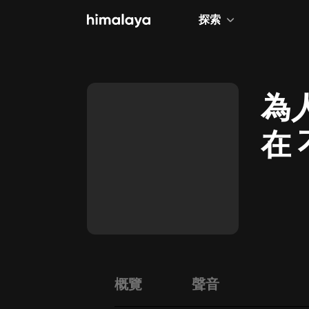
探索
全部
小說
為
個人成長
在
相聲評書
兒童
歷史
情感治愈
健康養生
商業財經
概覽
聲音
廣播劇