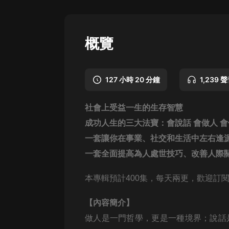
懸疑
科幻
概覽
好書精講
外語
127 小時 20 分鐘
1,239 
耽美
社會上受益一生的生存智慧
認知思維
成功人生的三大法寶：會說話
會
做人
會
人文
一套讓你在事業、社交和生活中左右逢
音樂
一套全面提高為人處世技巧、改善人際
粵語
本專輯預計400集，每天兩更，歡迎訂閱
頭條
【內容簡介】
娛樂
做人是一門哲學，更是一種境界；說話