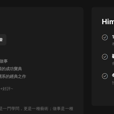
灰姑娘音樂
郭德綱於謙相聲全集
Him
德雲社郭德綱相聲VIP
安全警長啦咘啦哆·假期篇|新篇章加
更|寶寶巴士故事
聲音
寶寶巴士
凡人修仙傳|楊洋主演影視原著|薑廣
濤配音多播版本
做事
光合積木
源的成功寶典
關系的經典之作
摸金天師【第一季】（紫襟演播）
有聲的紫襟
+好評~
無敵六皇子|爆笑穿越|無敵流皇子|安
燃領銜有聲小說
安燃
是一門學問，更是一種藝術；做事是一種