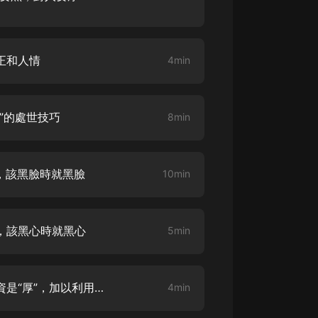
正和人情
4min
推”的處世技巧
8min
事，該黑臉時就黑臉
10min
人，該黑心時就黑心
5min
《做人不要太老實》09 感情投資是“厚”，加以利用是“黑”
4min