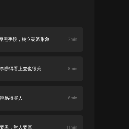
大秦：不裝了，你爹我是秦始皇丨爆
笑穿越丨伍壹劇社多人劇|趙家繼承
人秦朝
伍壹劇社
詭秘之主 | 多人有聲劇丨同名動畫原
點厚黑手段，樹立硬派形象
著 | 西幻克蘇魯 | 烏賊作品
7min
8082Audio
重生1980：開局迎娶姐姐閨蜜丨頭
陀淵領銜丨重生八零丨精品多人有聲
劇
醜事辦得看上去也很美
頭陀淵講故事
8min
成何體統丨雙穿反套路爆笑爽文丨冷
月淺淺&倔強的小紅丨精品多人有聲
劇
o冷月淺淺o
要輕易得罪人
6min
事要黑，對人要厚
11min