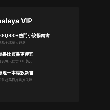
alaya VIP
100,000+熱門小說暢銷書
專為全球華人嚴選
聽書比買書更便宜
會員每天僅需0.16美元
每週一本爆款新書
預售超萬冊好書搶先聽