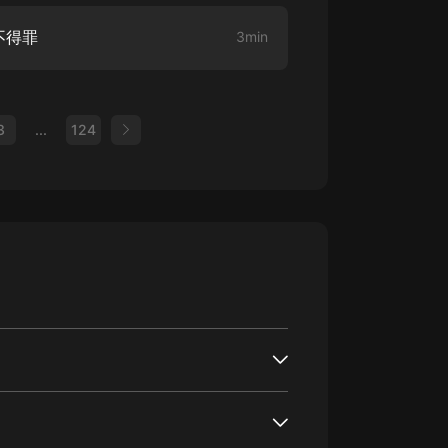
不得罪
3min
3
...
124