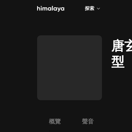
探索
全部
小說
唐
個人成長
型
相聲評書
兒童
歷史
情感治愈
健康養生
商業財經
概覽
聲音
廣播劇