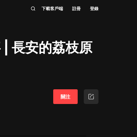
下載客戶端
註冊
登錄
 | 長安的荔枝原
關注