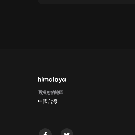
點擊這裡
通過手機端訂閱如何取消？
Apple Store取消訂閱方法
G
選擇您的地區
中國台湾