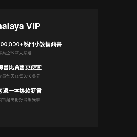
alaya VIP
100,000+熱門小說暢銷書
專為全球華人嚴選
聽書比買書更便宜
會員每天僅需0.16美元
每週一本爆款新書
預售超萬冊好書搶先聽