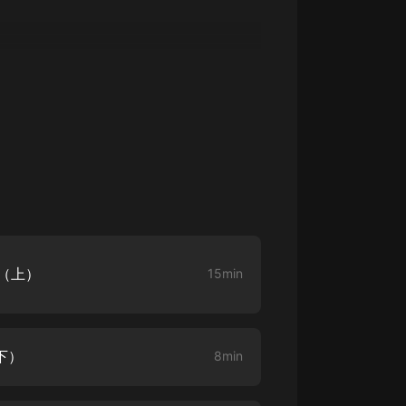
生命科學篇1-2·猴子警長科學探案記|
寶寶巴士科普
寶寶巴士
【新民間劇場】我的老千江湖｜ 有聲
的紫襟｜ 魔幻千手
有聲的紫襟
《夜色鋼琴曲》
夜色鋼琴曲趙海洋
太荒吞天訣丨熱血玄幻丨紫襟領銜有
聲劇
有聲的紫襟
主（上）
15min
嫡女貴嫁 | 一刀蘇蘇團隊制作 | 古言
宮鬥重生爽文 多人有聲劇
一刀蘇蘇
下）
8min
中國大案紀實 | 每日一驚案！真實案
件恐怖刑偵尚文
大舌頭尚文