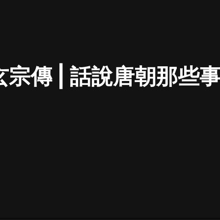
最佳女婿｜都市異能多人有聲劇｜一
種侃侃｜有聲小說
玄宗傳 | 話說唐朝那些事
一種侃侃
米小圈上學記:一二三年級 | 暢銷出版
物
米小圈
破壞者聯盟篇1-4季·猴子警長科學探
案記|寶寶巴士
寶寶巴士
大奉打更人丨頭陀淵領銜多人有聲
劇|暢聽全集|王鶴棣、田曦薇主演影
視劇原著|賣報小郎君
頭陀淵講故事
總有這樣的歌只想一個人聽