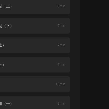
副（上）
8min
大秦：不裝了，你爹我是秦始皇丨爆
笑穿越丨伍壹劇社多人劇|趙家繼承
人秦朝
伍壹劇社
副（下）
7min
詭秘之主 | 多人有聲劇丨同名動畫原
著 | 西幻克蘇魯 | 烏賊作品
8082Audio
上）
7min
重生1980：開局迎娶姐姐閨蜜丨頭
陀淵領銜丨重生八零丨精品多人有聲
劇
頭陀淵講故事
下）
7min
成何體統丨雙穿反套路爆笑爽文丨冷
月淺淺&倔強的小紅丨精品多人有聲
劇
o冷月淺淺o
13min
相（一）
8min