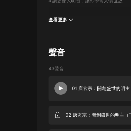
經典名著
4.讀史使人明智，讓你學會人情世故
人物傳記
查看更多
電影
生活
英語
聲音
日語
課程
43聲音
少兒教育
01 唐玄宗：開創盛世的明
二次元
教育培訓
IT科技
02 唐玄宗：開創盛世的明主（
汽車