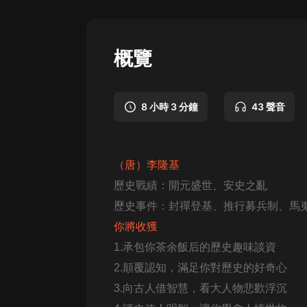
懸疑
科幻
概覽
好書精講
外語
8 小時 3 分鐘
43 聲音
耽美
認知思維
（唐）李隆基
人文
歷史戰績：開元盛世、安史之亂
音樂
歷史事件：封禪登基、推行募兵制、馬
你將收獲
粵語
1.承包你茶余飯后的歷史趣味談資
頭條
2.顛覆認知，滿足你對歷史的好奇心
娛樂
3.向古人借智慧，看大人物悲歡浮沉