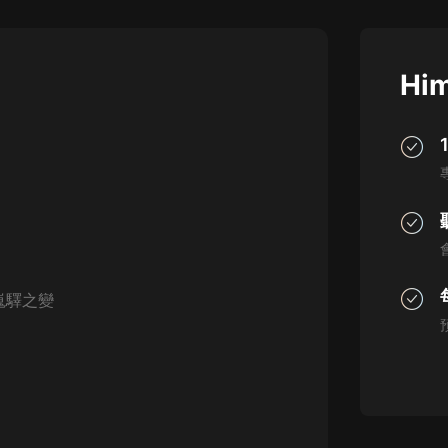
灰姑娘音樂
郭德綱於謙相聲全集
Him
德雲社郭德綱相聲VIP
安全警長啦咘啦哆·假期篇|新篇章加
更|寶寶巴士故事
寶寶巴士
凡人修仙傳|楊洋主演影視原著|薑廣
濤配音多播版本
光合積木
嵬驛之變
摸金天師【第一季】（紫襟演播）
有聲的紫襟
無敵六皇子|爆笑穿越|無敵流皇子|安
燃領銜有聲小說
安燃