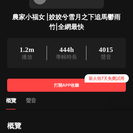
農家小福女 |姣姣兮雪月之下追馬鬱雨
竹|全網最快
1.2m
444h
4015
播放
專輯時長
聲音
新人領7天免費試用
打開APP收聽
概覽
聲音
概覽