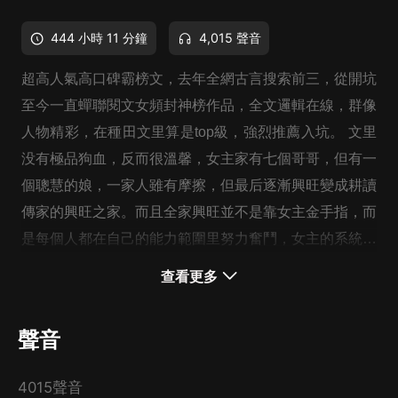
444 小時 11 分鐘
4,015 聲音
超高人氣高口碑霸榜文，去年全網古言搜索前三，從開坑
至今一直蟬聯閱文女頻封神榜作品，全文邏輯在線，群像
人物精彩，在種田文里算是top級，強烈推薦入坑。 文里
没有極品狗血，反而很溫馨，女主家有七個哥哥，但有一
個聰慧的娘，一家人雖有摩擦，但最后逐漸興旺變成耕讀
傳家的興旺之家。而且全家興旺並不是靠女主金手指，而
是每個人都在自己的能力範圍里努力奮鬥，女主的系統存
在比較合理，並没有變成金手指，而更像一位引導她的老
查看更多
師。男主是她師弟，兩人一起長大，青梅竹馬。
聲音
4015聲音