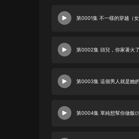
戲曲
旅遊
第0001集 不一樣的穿越（
免費專區
網站排名前二的小說哦。有三位主
暢銷書
第0002集 頭兒，你家著
其他
第0004集 單純想幫你做飯