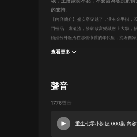
經典名著
哦，
主播錄制不易，不要因為各别劇情
的支持。
人物傳記
【內容簡介】盛安寧穿越了，没有金手指，
電影
鬥極品，虐渣渣，發家致富樂融融上大學，
生活
妯娌分外融洽在那個懷舊的年代里，挽著自家
英語
查看更多
日語
課程
少兒教育
聲音
二次元
1776聲音
教育培訓
IT科技
重生七零小辣媳 000集 內
汽車