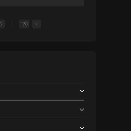
3
...
178