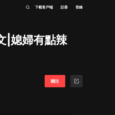
下載客戶端
註冊
登錄
文|媳婦有點辣
關注