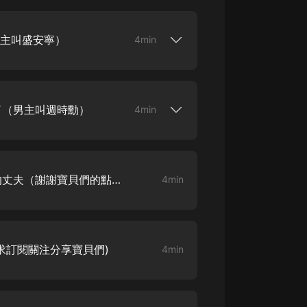
大秦：不裝了，你爹我是秦始皇丨爆
笑穿越丨伍壹劇社多人劇|趙家繼承
女主叫盛安寧）
4min
人秦朝
伍壹劇社
播共同播講。歡迎小耳朵們訂閱分享評論
詭秘之主 | 多人有聲劇丨同名動畫原
著 | 西幻克蘇魯 | 烏賊作品
8082Audio
火了（男主叫週時勳）
4min
重生1980：開局迎娶姐姐閨蜜丨頭
陀淵領銜丨重生八零丨精品多人有聲
劇
頭陀淵講故事
第0003集 這個男人就是她的丈夫（謝謝寶貝們的點讚分享評論哦）
4min
成何體統丨雙穿反套路爆笑爽文丨冷
月淺淺&倔強的小紅丨精品多人有聲
劇
o冷月淺淺o
(求訂閱關注分享寶貝們)
4min