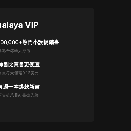
alaya VIP
100,000+熱門小說暢銷書
專為全球華人嚴選
聽書比買書更便宜
會員每天僅需0.16美元
每週一本爆款新書
預售超萬冊好書搶先聽