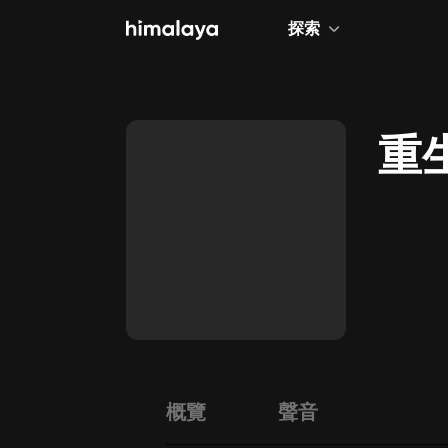
探索
全部
小說
重
個人成長
相聲評書
兒童
歷史
情感治愈
健康養生
商業財經
概覽
聲音
廣播劇