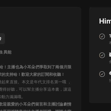
灰姑娘音樂
郭德綱於謙相聲全集
Him
德雲社郭德綱相聲VIP
安全警長啦咘啦哆·假期篇|新篇章加
更|寶寶巴士故事
音
寶寶巴士
強 異能
凡人修仙傳|楊洋主演影視原著|薑廣
濤配音多播版本
光合積木
聽哈！
主播也為小耳朵們爭取到了兩個月限
家的支持哈！歡迎大家的訂閱和收聽！
摸金天師【第一季】（紫襟演播）
有聲的紫襟
聽起來直接。本文是年代文排名第一哦 ，
覺得好聽，可以幫主播分享這本書，讓這
無敵六皇子|爆笑穿越|無敵流皇子|安
加動力滿滿哦。
燃領銜有聲小說
安燃
歡迎親愛的小耳朵們留言和主播討論劇情