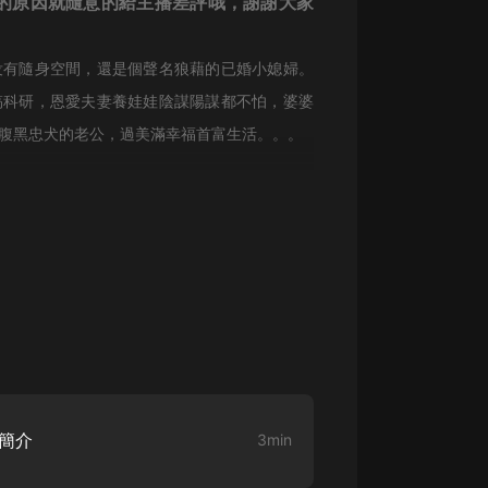
的原因就隨意的給主播差評哦，謝謝大家
生命科學篇1-2·猴子警長科學探案記|
寶寶巴士科普
寶寶巴士
没有隨身空間，還是個聲名狼藉的已婚小媳婦。
【新民間劇場】我的老千江湖｜ 有聲
搞科研，恩愛夫妻養娃娃陰謀陽謀都不怕，婆婆
的紫襟｜ 魔幻千手
腹黑忠犬的老公，過美滿幸福首富生活。。。
有聲的紫襟
《夜色鋼琴曲》
夜色鋼琴曲趙海洋
太荒吞天訣丨熱血玄幻丨紫襟領銜有
聲劇
有聲的紫襟
嫡女貴嫁 | 一刀蘇蘇團隊制作 | 古言
宮鬥重生爽文 多人有聲劇
一刀蘇蘇
容簡介
3min
中國大案紀實 | 每日一驚案！真實案
件恐怖刑偵尚文
大舌頭尚文