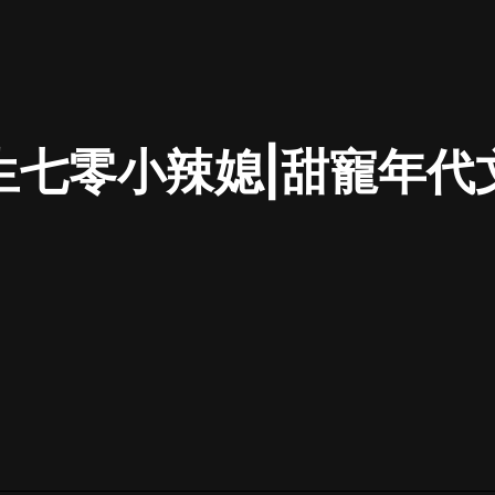
最佳女婿｜都市異能多人有聲劇｜一
種侃侃｜有聲小說
生七零小辣媳|甜寵年代
一種侃侃
米小圈上學記:一二三年級 | 暢銷出版
物
米小圈
破壞者聯盟篇1-4季·猴子警長科學探
案記|寶寶巴士
寶寶巴士
大奉打更人丨頭陀淵領銜多人有聲
劇|暢聽全集|王鶴棣、田曦薇主演影
視劇原著|賣報小郎君
頭陀淵講故事
總有這樣的歌只想一個人聽