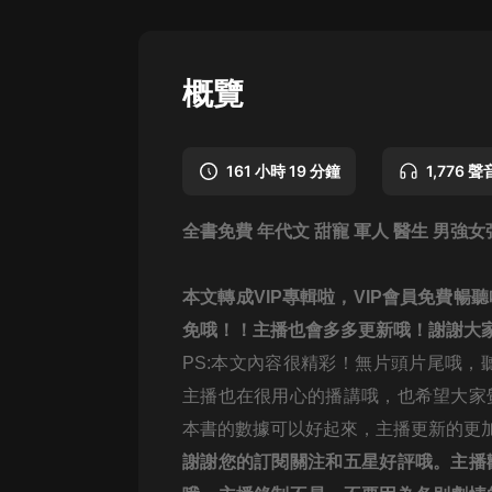
懸疑
科幻
概覽
好書精講
外語
161 小時 19 分鐘
1,776 聲
耽美
全書免費 年代文 甜寵 軍人 醫生 男強女
認知思維
人文
本文轉成VIP專輯啦，
VIP會員免費暢
音樂
免哦！！主播也會多多更新哦！謝謝大
PS:本文內容很精彩！無片頭片尾哦，
粵語
主播也在很用心的播講哦，也希望大家
頭條
本書的數據可以好起來，主播更新的更
娛樂
謝謝您的訂閱關注和五星好評哦。主播