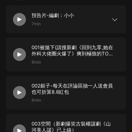
顧雲冬：姣姣兮
預告片-編劇：小小
邵青遠：雪月之下
7min
顧雲可（幼年）：入夏
顧雲可（成年）：調兒
顧雲書
（幼年）：
瀾羽靈
001被拋下(請搜新劇《回到九零,她在
顧雲書
（成年）：
七先生
外科大佬圈火爆了》爽到極致的TOP
醫生文)
齊庭
：
養喵的刺蝟
8min
聶聰
：
冬宣
楊氏
：
水夙
002銀子-每天在評論區抽一人送會員
顧大河：王禮禮
也可折算8.8紅包
付蘭芝
：
漓茉
8min
顧大湖：
吳鳶時
顧老頭：
越過山巒
003空間（新劇爆笑古裝權謀劇《山
特邀：神隱銀月之光，沐陽講故事
河美人謀》已上線）