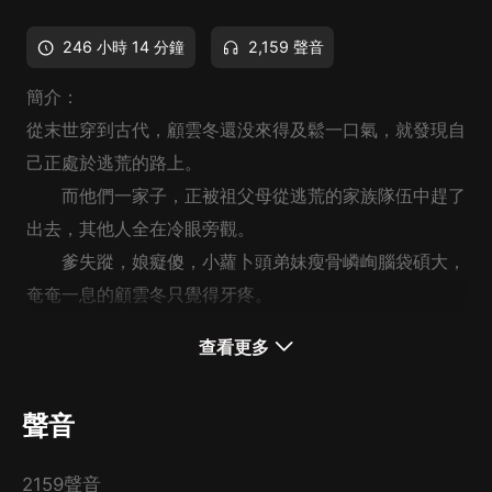
246 小時 14 分鐘
2,159 聲音
簡介：
從末世穿到古代，顧雲冬還没來得及鬆一口氣，就發現自
己正處於逃荒的路上。
而他們一家子，正被祖父母從逃荒的家族隊伍中趕了
出去，其他人全在冷眼旁觀。
爹失蹤，娘癡傻，小蘿卜頭弟妹瘦骨嶙峋腦袋碩大，
奄奄一息的顧雲冬只覺得牙疼。
没辦法，擼起袖子就是干。
查看更多
做生意，開商鋪，買良田，顧雲冬日子過得風生水
作者：三棗，閱文作家，
三棗的作品爽點十足，書荒必
起，如果身邊没有人在虎視眈眈想要把她娶回家，她都能
聲音
追！
上天。
CAST：
2159聲音
旁白-愛陌笙