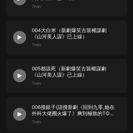
錄制組
7min
監制：方方
畫本：冷暖
制作合成：雪漫漫
004大白米（新劇爆笑古裝權謀劇
一審：廬陽安檸
《山河美人謀》已上線）
后期：棉花糖
7min
二審：鯨落
005都該死（新劇爆笑古裝權謀劇
《山河美人謀》已上線）
7min
006搜銀子(請搜新劇《回到九零,她在
外科大佬圈火爆了》爽到極致的TOP
醫生文)
7min