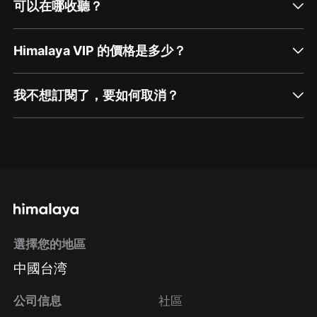
可以在哪收聽？
Himalaya VIP 的價格是多少？
我不想訂閱了，要如何取消？
通過網頁端訂閱如何取消？
點擊這裡
通過手機端訂閱如何取消？
選擇您的地區
Apple Store取消訂閱
中國台湾
方法
Google Play取消訂閱方法
公司信息
社區