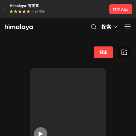
Himalaya-有聲書
打開 App
4.8k 安裝
探索
關注