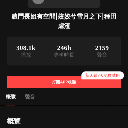
農門長姐有空間|姣姣兮雪月之下|種田
虐渣
308.1k
246h
2159
播放
專輯時長
聲音
新人領7天免費試用
打開APP收聽
概覽
聲音
概覽