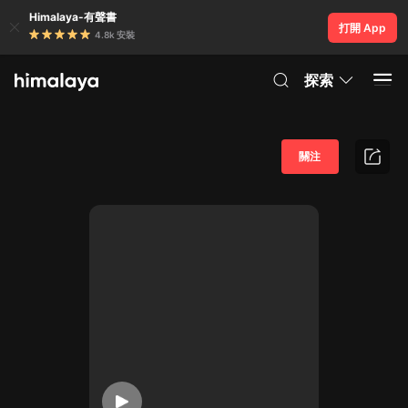
Himalaya-有聲書
打開 App
4.8k 安裝
探索
關注