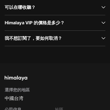
可以在哪收聽？
Himalaya VIP 的價格是多少？
我不想訂閱了，要如何取消？
通過網頁端訂閱如何取消？
點擊這裡
通過手機端訂閱如何取消？
選擇您的地區
Apple Store取消訂閱
中國台湾
方法
Google Play取消訂閱方法
公司信息
社區