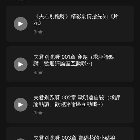
《夫君别跑呀》精彩劇情搶先知《片
畫本
：
瑩子
花》
對軌
：
瑩子 搬運者
3min
后期
：
搬運者 劉宏宇 瑩子
統籌&初審 凡叔
夫君别跑呀 001章 穿越（求評論點
讚、歡迎評論區互動哦~）
終審 禺靜
9min
夫君别跑呀 002章 歐明遠自殺（求評
論點讚、歡迎評論區互動哦~）
9min
夫君别跑呀 003章 賣絹花的小姑娘