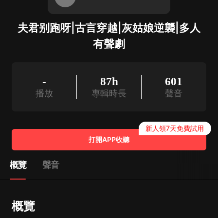
夫君别跑呀|古言穿越|灰姑娘逆襲|多人
有聲劇
-
87h
601
播放
專輯時長
聲音
新人領7天免費試用
打開APP收聽
概覽
聲音
概覽