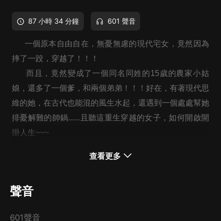
87 小時 34 分鐘
601 聲音
一個原本自由自在，無憂無慮的現代宅女，竟然因為
摔了一跤，穿越了！！！
而且，竟然變成了一個同名同姓的15歲的農家小姑
娘，還多了一個爹，和兩個弟弟！！！好在，有著現代思
維的她，在古代也能混的風生水起，還遇到一個處處幫她
排憂解難的帥鍋......且聽這重生穿越的女子，如何開啟開
掛人生~~~
查看更多
男神CV：劉則言 隔山海 散修白糖 凡叔 翊鹿有你 不
聲音
吃就不吃吧 這個二狗不太二
女神CV
：
禺靜 半小仙兒 有聲三次元 明啊明 一只鶴鶴
鶴
601聲音